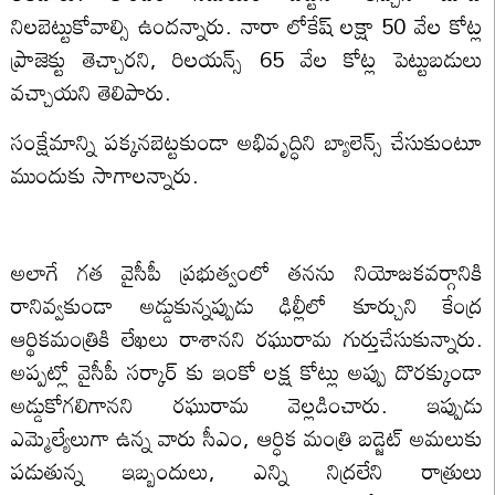
నిలబెట్టుకోవాల్సి ఉందన్నారు. నారా లోకేష్ లక్షా 50 వేల కోట్ల
ప్రాజెక్టు తెచ్చారని, రిలయన్స్ 65 వేల కోట్ల పెట్టుబడులు
వచ్చాయని తెలిపారు.
సంక్షేమాన్ని పక్కనబెట్టకుండా అభివృద్ధిని బ్యాలెన్స్ చేసుకుంటూ
ముందుకు సాగాలన్నారు.
అలాగే గత వైసీపీ ప్రభుత్వంలో తనను నియోజకవర్గానికి
రానివ్వకుండా అడ్డుకున్నప్పుడు ఢిల్లీలో కూర్చుని కేంద్ర
ఆర్థికమంత్రికి లేఖలు రాశానని రఘురామ గుర్తుచేసుకున్నారు.
అప్పట్లో వైసీపీ సర్కార్ కు ఇంకో లక్ష కోట్లు అప్పు దొరక్కుండా
అడ్డుకోగలిగానని రఘురామ వెల్లడించారు. ఇప్పుడు
ఎమ్మెల్యేలుగా ఉన్న వారు సీఎం, ఆర్ధిక మంత్రి బడ్జెట్ అమలుకు
పడుతున్న ఇబ్బందులు, ఎన్ని నిద్రలేని రాత్రులు