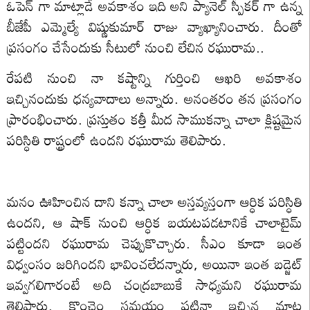
ఓపెన్ గా మాట్లాడే అవకాశం ఇది అని ప్యానెల్ స్పీకర్ గా ఉన్న
బీజేపీ ఎమ్మెల్యే విష్ణుకుమార్ రాజు వ్యాఖ్యానించారు. దీంతో
ప్రసంగం చేసేందుకు సీటులో నుంచి లేచిన రఘురామ..
రేపటి నుంచి నా కష్టాన్ని గుర్తించి ఆఖరి అవకాశం
ఇచ్చినందుకు ధన్యవాదాలు అన్నారు. అనంతరం తన ప్రసంగం
ప్రారంభించారు. ప్రస్తుతం కత్తీ మీద సాముకన్నా చాలా క్లిష్టమైన
పరిస్ధితి రాష్ట్రంలో ఉందని రఘురామ తెలిపారు.
మనం ఊహించిన దాని కన్నా చాలా అస్తవ్యస్తంగా ఆర్ధిక పరిస్ధితి
ఉందని, ఆ షాక్ నుంచి ఆర్ధిక బయటపడటానికే చాలాటైమ్
పట్టిందని రఘురామ చెప్పుకొచ్చారు. సీఎం కూడా ఇంత
విధ్వంసం జరిగిందని భావించలేదన్నారు, అయినా ఇంత బడ్జెట్
ఇవ్వగలిగారంటే అది చంద్రబాబుకే సాధ్యమని రఘురామ
తెలిపారు. కొంచెం సమయం పట్టినా ఇచ్చిన మాట