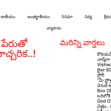
జాతీయం
అంతర్జాతీయం
సినిమా
విద్య
క్రీడ
వ్యాపారం
 పేరుతో
మరిన్ని వార్తలు
హెచ్చరిక..!
కొరియన్
చార్మ్‌
Vishwa
బైజు కెమ
స్టోరీ
“మీ స్ట్
వెనుక 
Box Offi
బరిలోకి
God Of 
చిత్రం.