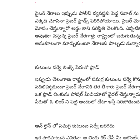
సైబర్ నేరాలు ఇప్పుడు పోలీస్ వ్యవస్థకు పెద్ద సవాల్ ను
ఎక్కడ చూసినా సైబర్ ఫ్రాడ్స్ పెరిగిపోయాయి. సైబర్ మ
మోసం చేస్తున్నారో అర్థం కాని పరిస్థితి నెలకొంది. ఎప
అవుతూ వస్తున్న సైబర్ నేరగాళ్లు రాష్ట్రంలో జరుగు
అనుకూలంగా మార్చుకుంటూ నేరాలకు పాల్పడుతున్నార
కుటుంబ సర్వే లింక్స్ పేరుతో ఫ్రాడ్
ఇప్పుడు తెలంగాణ రాష్ట్రంలో సమగ్ర కుటుంబ సర్వే కొ
వదిలిపెట్టకుండా సైబర్ నేరానికి తెర తీశారు సైబర్ నేరగా
ఒక ఫ్రాడ్ లింకును సోషల్ మీడియాలో వైరల్ చేస్తున్నారు
పేరుతో ఓ లింక్ ని పెట్టి అందులో డేటా ఇస్తే సరిపోతుంద
ఆన్ లైన్ లో సమగ్ర కుటుంబ సర్వే జరగదు
ఇక పొరపాటున ఎవరైనా ఆ లింకు క్లిక్ చేస్తే మీ అకౌంట్స్ స