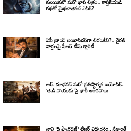
కలయికలో మరో భారీ చిత్రం.. కార్తికేయుడి
కథతో మైథలాజికల్ ఎపిక్?
ఏపీ బ్రాండ్ అంబాసిడర్‌గా చిరంజీవి?.. వైరల్
వార్తలపై పీఆర్ టీమ్ క్లారిటీ
ఆర్. మాధవన్ మరో ప్రతిష్టాత్మక బయోపిక్..
‘జి.డి.నాయుడు’పై భారీ అంచనాలు
నాని ‘ది ప్యారడైజ్’ టీజర్ విధ్వంసం.. శ్రీకాంత్