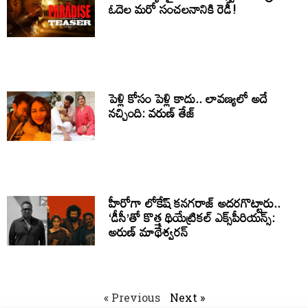
ఓదెల మరో సంచలనానికి రెడీ!
పెళ్లి కోసం పెళ్లి కాదు.. లావణ్యలో అదే
నచ్చింది: వరుణ్ తేజ్
హీరోగా లోకేష్ కనగరాజ్ అదరగొట్టారు..
‘డీసీ’తో కొత్త థియేట్రికల్ ఎక్స్‌పీరియన్స్:
అరుణ్ మాథేశ్వరన్
« Previous
Next »