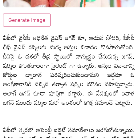
Generate Image
ఏపీలో వైసీపీ అధినేత వైఎస్ జగన్ కూ, ఆయన సోదరి, పీసీసీ
ఛీఫ్ వైఎస్ రష్మిలకు మధ్య ఆస్తుల వివాదం కొనసాగుతోంది.
దీనిపై ఓ దశలో తీవ్ర స్ధాయిలో వాగ్యుద్దం చేసుకున్న జగన్,
షర్మిల కొంతకాలంగా సైలెంట్ గా ఉన్నారు. ఆస్తుల వివాదాన్ని
కోర్టుల ద్వారానే పరిష్కరించుకుందామని ఇద్దరూ ఓ
అంగీకారానికి వచ్చిన తర్వాత షర్మిల మౌనం వహిస్తున్నారు.
అలాగే జగన్ కూడా పూర్తిగా తగ్గారు. ఈ నేపథ్యంలో ఇవాళ
జగన్ ముందు షర్మిల మరో అంశంలో కొత్త డిమాండ్ పెట్టారు.
ఏపీలో త్వరలో అసెంబ్లీ బడ్జెట్ సమావేశాలు జరగబోతున్నాయి.