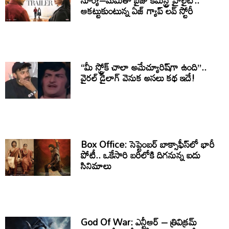
సూర్య–మమితా బైజు కెమిస్ట్రీ హైలైట్..
ఆకట్టుకుంటున్న ఏజ్ గ్యాప్ లవ్ స్టోరీ
“మీ స్ట్రోక్ చాలా అమేచ్యూరిష్‌గా ఉంది”..
వైరల్ డైలాగ్ వెనుక అసలు కథ ఇదే!
Box Office: సెప్టెంబర్ బాక్సాఫీస్‌లో భారీ
పోటీ.. ఒకేసారి బరిలోకి దిగనున్న ఐదు
సినిమాలు
God Of War: ఎన్టీఆర్ – త్రివిక్రమ్