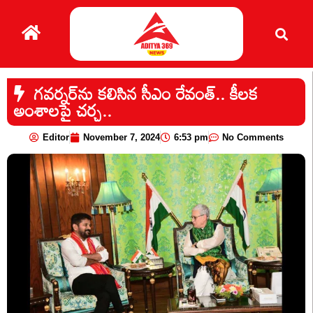
గవర్నర్‌ను కలిసిన సీఎం రేవంత్.. కీలక
అంశాలపై చర్చ..
Editor
November 7, 2024
6:53 pm
No Comments