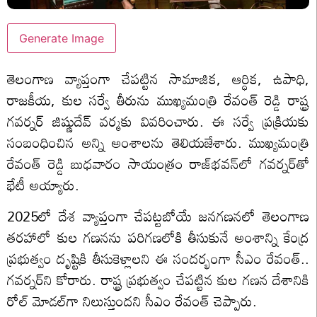
Generate Image
తెలంగాణ వ్యాప్తంగా చేపట్టిన సామాజిక, ఆర్ధిక, ఉపాధి,
రాజకీయ, కుల సర్వే తీరును ముఖ్యమంత్రి రేవంత్ రెడ్డి రాష్ట్ర
గవర్నర్ జిష్ణుదేవ్ వర్మకు వివరించారు. ఈ సర్వే ప్రక్రియకు
సంబంధించిన అన్ని అంశాలను తెలియజేశారు. ముఖ్యమంత్రి
రేవంత్ రెడ్డి బుధవారం సాయంత్రం రాజ్‌భవన్‌లో గవర్నర్‌‌తో
భేటీ అయ్యారు.
2025లో దేశ వ్యాప్తంగా చేపట్టబోయే జనగణనలో తెలంగాణ
తరహాలో కుల గణనను పరిగణలోకి తీసుకునే అంశాన్ని కేంద్ర
ప్రభుత్వం దృష్టికి తీసుకెళ్లాలని ఈ సందర్భంగా సీఎం రేవంత్..
గవర్నర్‌ని కోరారు. రాష్ట్ర ప్రభుత్వం చేపట్టిన కుల గణన దేశానికి
రోల్ మోడల్‌గా నిలుస్తుందని సీఎం రేవంత్ చెప్పారు.