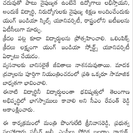
చదువుతో పాటు నైపుణ్యత ఉంటేనే ఉద్యోగాలు లభిస్తాయని,
అందుకే విద్యార్థి, నిరుద్యోగులకు నైపుణ్య శిక్షణ అందించేందుకు
యంగ్ ఇండియా స్కిల్స్ యూనివర్సిటీ, రాష్ట్రంలోని ఐటీఐలను
ఏటీసీలుగా మార్పు.
క్రీడల పట్ల కూడా విద్యార్థులను ప్రోత్సహించాలి. ఒలింపిక్స్
క్రీడలు లక్ష్యంగా యంగ్ ఇండియా స్పోర్ట్స్ యూనివర్సిటీ
ఏర్పాటు చేయడం.
వ్యసనాలకు బానిసలైతే జీవితాలు నాశనమవుతాయి. మాదక
ద్రవ్యాలను పూర్తిగా నియంత్రించడంలో ప్రతి ఒక్కరూ సామాజిక
బాధ్యతగా భావించాలి.
ఈనాటి విద్యార్థినీ విద్యార్థులంతా భవిష్యత్తులో తెలంగాణ
అభివృద్ధిలో భాగస్వాములు కావాలి అని సీఎం రేవంత్ రెడ్డి
ఆకాంక్షించారు.
ఈ కార్యక్రమంలో మంత్రి పొంగులేటి శ్రీనివాసరెడ్డి, ప్రభుత్వ
సలహాదారు షబ్బీర్ అలీ, ఎంపీలు పోరిక బలరాం నాయక్,