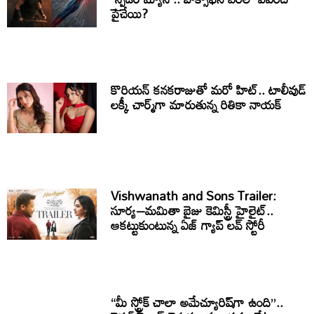
పైచేయి?
కొరియన్ కనకరాజుతో మరో హిట్.. టాలీవుడ్
లక్కీ చార్మ్‌గా మారుతున్న రితికా నాయక్
Vishwanath and Sons Trailer:
సూర్య–మమితా బైజు కెమిస్ట్రీ హైలైట్..
ఆకట్టుకుంటున్న ఏజ్ గ్యాప్ లవ్ స్టోరీ
“మీ స్ట్రోక్ చాలా అమేచ్యూరిష్‌గా ఉంది”..