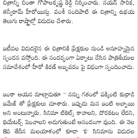
చిత్రాన్ని చింతా గోపాలకృష్ణ రెడ్డి నిర్మించారు. నయన్‌ సారిక,
తన్వీరామ్‌ హీరోయిన్లు. వంశీ నందిపాటి ఈ చిత్రాన్ని ఉభయ
తెలుగు రాష్ట్రాల్లో విడుదల చేశారు.
ఇటీవల విడుదలైన ఈ చిత్రానికి ప్రేక్షకుల నుండి అనూహ్యమైన
స్పందన వస్తోంది. ఈ సందర్భంగా ఏర్పాటు చేసిన పాత్రికేయుల
సమావేశంలో హీరో కిరణ్‌ అబ్బవరం పై విధంగా స్పందించాడు.
ఇంకా ఆయన మాట్లాడుతూ ” నన్ను గతంలో పక్కింటి కుర్రాడి
ఇమేజ్ తో ప్రేక్షకులు చూశారు. ఇప్పుడు మన ఇంటి అబ్బాయి
అని అంటున్నారు. సినిమా టికెట్స్‌ కావాలని, దొరకటం లేదని,
థియేటర్స్‌ పెంచాలని అడుగుతుంటే ఆనందంగా వుంది. ఈ నెల
8వ తేదీన మలయాళంలో కూడా ‘క’ సినిమాను విడుదల