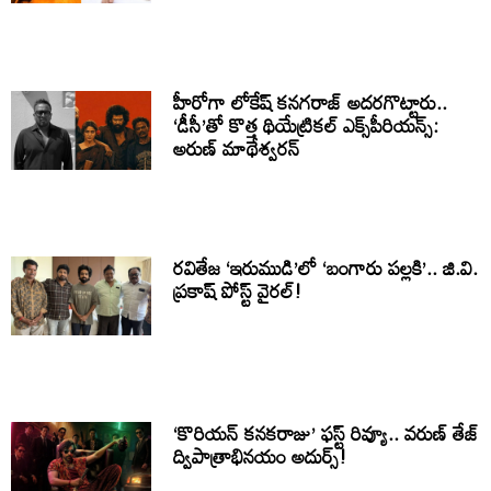
హీరోగా లోకేష్ కనగరాజ్ అదరగొట్టారు..
‘డీసీ’తో కొత్త థియేట్రికల్ ఎక్స్‌పీరియన్స్:
అరుణ్ మాథేశ్వరన్
రవితేజ ‘ఇరుముడి’లో ‘బంగారు పల్లకి’.. జి.వి.
ప్రకాష్ పోస్ట్ వైరల్!
‘కొరియన్ కనకరాజు’ ఫస్ట్ రివ్యూ.. వరుణ్ తేజ్
ద్విపాత్రాభినయం అదుర్స్!