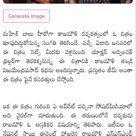
Generate Image
మహేశ్ బాబు హీరోగా రాజమౌళి దర్శకత్వంలో ఓ చిత్రం
రూపుదిద్దుకోనున్న సంగతి తెలిసిందే. వచ్చే ఏడాది జనవరిలో
ఈ చిత్రం సెట్స్‌ మీదకు వెళ్లనుంది. యాక్షన్‌ అడ్వెంచర్‌
థ్రిల్లర్‌గా తెరకెక్కనున్న ఈ చిత్రానికి రాజమౌళి తండ్రి
విజయేంద్రపసాద్ కథను అందిస్తున్నారు. ప్రస్తుతం టీమ్‌ అంతా
ఈ చిత్రం పైనే కసరత్తులు చేస్తోంది.
ఇక ఈ చిత్రం గురించి ఏ అప్‌డేట్‌ వచ్చినా సోషల్‌మీడియాలో
అది వైరల్‌గా మారుతుంది. ఈ తరుణంలోనే దర్శకుడు
రాజమౌళి ఓ ఆస్తకికర విషయాన్ని తెలిపారు. ఇటీవల ఓ
నేషనల్‌ స్థాయి ఈవెంట్‌ హాజరైన రాజమౌళి ఎస్‌ఎస్‌ఎంబీ