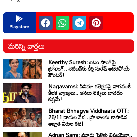
Playstore
మరిన్ని వార్తలు
Keerthy Suresh: ఐటం సాంగ్‌పై
ట్రోలింగ్.. నెటిజన్‌కు కీర్తి సురేష్ అదిరిపోయే
కౌంటర్!
Nagavamsi: సినిమా కలెక్షన్లపై నాగవంశీ
కీలక వ్యాఖ్యలు.. అసలు లెక్కలు దాచడం
కష్టమే!
Bharat Bhhagya Viddhaata OTT:
26/11 దాడుల వేళ.. ప్రాణాలను కాపాడిన
అజ్ఞాత వీరుల కథ!
Adnan Sami: మూడు పెళ్లిళ్లు విఫలమైనా..