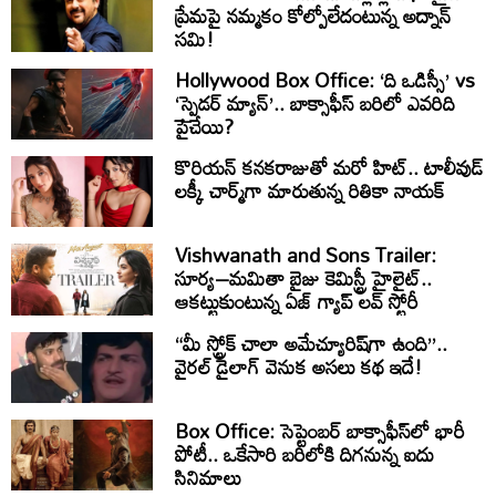
ప్రేమపై నమ్మకం కోల్పోలేదంటున్న అద్నాన్
సమి!
Hollywood Box Office: ‘ది ఒడిస్సీ’ vs
‘స్పైడర్ మ్యాన్’.. బాక్సాఫీస్ బరిలో ఎవరిది
పైచేయి?
కొరియన్ కనకరాజుతో మరో హిట్.. టాలీవుడ్
లక్కీ చార్మ్‌గా మారుతున్న రితికా నాయక్
Vishwanath and Sons Trailer:
సూర్య–మమితా బైజు కెమిస్ట్రీ హైలైట్..
ఆకట్టుకుంటున్న ఏజ్ గ్యాప్ లవ్ స్టోరీ
“మీ స్ట్రోక్ చాలా అమేచ్యూరిష్‌గా ఉంది”..
వైరల్ డైలాగ్ వెనుక అసలు కథ ఇదే!
Box Office: సెప్టెంబర్ బాక్సాఫీస్‌లో భారీ
పోటీ.. ఒకేసారి బరిలోకి దిగనున్న ఐదు
సినిమాలు