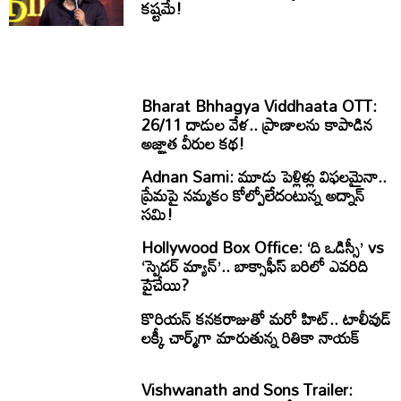
కష్టమే!
Bharat Bhhagya Viddhaata OTT:
26/11 దాడుల వేళ.. ప్రాణాలను కాపాడిన
అజ్ఞాత వీరుల కథ!
Adnan Sami: మూడు పెళ్లిళ్లు విఫలమైనా..
ప్రేమపై నమ్మకం కోల్పోలేదంటున్న అద్నాన్
సమి!
Hollywood Box Office: ‘ది ఒడిస్సీ’ vs
‘స్పైడర్ మ్యాన్’.. బాక్సాఫీస్ బరిలో ఎవరిది
పైచేయి?
కొరియన్ కనకరాజుతో మరో హిట్.. టాలీవుడ్
లక్కీ చార్మ్‌గా మారుతున్న రితికా నాయక్
Vishwanath and Sons Trailer: