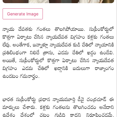
Generate Image
న్యాయ దేవతకు గంతలు తొలగిపోయాయి. సుప్రీంకోర్టులో
కొత్తగా ఏర్పాటు చేసిన న్యాయదేవత విగ్రహం కళ్లకు గంతలు
లేవు. అంతేగాక, ఇన్నాళ్లూ న్యాయదేవత కుడి చేతిలో న్యాయానికి
ప్రతిబింభంగా నిలిచే త్రాసు, ఎడమ చేతిలో ఖడ్గం ఉండేవి.
అయితే, సుప్రీంకోర్టులో కొత్తగా ఏర్పాటు చేసిన న్యాయదేవత
విగ్రహం ఎడమ చేతిలో ఖడ్గానికి బదులుగా రాజ్యాంగం
ఉండటం గమనార్హం.
భారత సుప్రీంకోర్టు ప్రధాన న్యాయమూర్తి డీవై చంద్రచూడ్ ఈ
మార్పులు చేశారు. కళ్లకు గంతలను తొలగించడం అనేదాని
ఉద్దేశం దేశంలో చట్టం గుడ్డిది కాదని నిరూపించడమే.