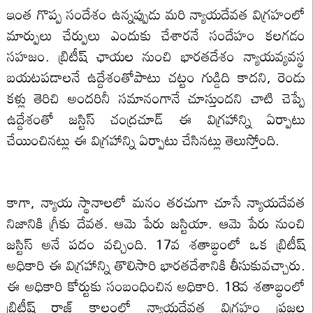
ఇంత గొప్ప సందేశం ఉన్నప్పుడు మరి న్యాయదేవత విగ్రహంలో
మార్పులు చేర్పులు ఎందుకు చేశారనే సందేహం కలగడం
సహజం. బ్రిటీష్ ఛాయల నుంచి భారతదేశం న్యాయవ్యవస్థ
బయటపడాలనే ఉద్దేశంతోపాటు చట్టం గుడ్డిది కాదని, రెండు
కళ్లు తెరిచి అందరినీ సమానంగానే చూస్తుందని చాటి చెప్పే
ఉద్దేశంతో జస్టిస్ చంద్రచూడ్ ఈ విగ్రహాన్ని ఏర్పాటు
చేయించినట్లు ఈ విగ్రహాన్ని ఏర్పాటు చేసినట్లు తెలుస్తోంది.
కాగా, న్యాయ స్థానాలలో మనం తరచుగా చూసే న్యాయదేవత
నిజానికి గ్రీకు దేవత. ఆమె పేరు జస్టియా. ఆమె పేరు నుంచి
జస్టిస్ అనే పదం వచ్చింది. 17వ శతాబ్ధంలో ఒక బ్రిటీష్
అధికారి ఈ విగ్రహాన్ని తొలిసారి భారతదేశానికి తీసుకువచ్చారు.
ఈ అధికారి కోర్టుకు సంబంధించిన అధికారి. 18వ శతాబ్ధంలో
బ్రిటీష్ రాజ్ కాలంలో న్యాయదేవత విగ్రహం ప్రజల