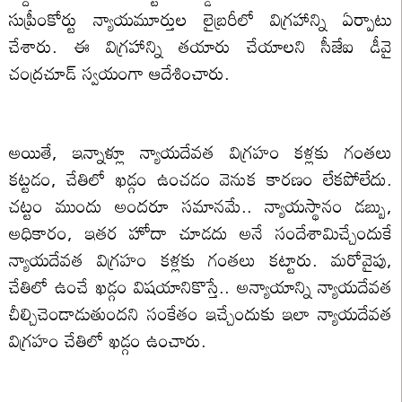
సుప్రీంకోర్టు న్యాయమూర్తుల లైబ్రరీలో విగ్రహాన్ని ఏర్పాటు
చేశారు. ఈ విగ్రహాన్ని తయారు చేయాలని సీజేఐ డీవై
చంద్రచూడ్ స్వయంగా ఆదేశించారు.
అయితే, ఇన్నాళ్లూ న్యాయదేవత విగ్రహం కళ్లకు గంతలు
కట్టడం, చేతిలో ఖడ్గం ఉంచడం వెనుక కారణం లేకపోలేదు.
చట్టం ముందు అందరూ సమానమే.. న్యాయస్థానం డబ్బు,
అధికారం, ఇతర హోదా చూడదు అనే సందేశామిచ్చేందుకే
న్యాయదేవత విగ్రహం కళ్లకు గంతలు కట్టారు. మరోవైపు,
చేతిలో ఉంచే ఖడ్గం విషయానికొస్తే.. అన్యాయాన్ని న్యాయదేవత
చీల్చిచెండాడుతుందని సంకేతం ఇచ్చేందుకు ఇలా న్యాయదేవత
విగ్రహం చేతిలో ఖడ్గం ఉంచారు.