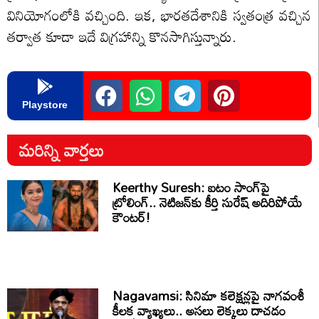
వినియోగంలోకి వచ్చింది. ఇక, భారతదేశానికి స్వతంత్ర వచ్చిన
తర్వాత కూడా ఇదే విగ్రహాన్ని కొనసాగిస్తున్నారు.
Playstore
మరిన్ని వార్తలు
Keerthy Suresh: ఐటం సాంగ్‌పై
ట్రోలింగ్.. నెటిజన్‌కు కీర్తి సురేష్ అదిరిపోయే
కౌంటర్!
Nagavamsi: సినిమా కలెక్షన్లపై నాగవంశీ
కీలక వ్యాఖ్యలు.. అసలు లెక్కలు దాచడం