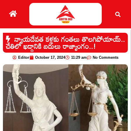
న్యాయదేవత కళ్లకు గంతలు తొలగిపోయాయ్..
చేతిలో ఖడ్గానికి బదులు రాజ్యాంగం..!
Editor
October 17, 2024
11:29 am
No Comments