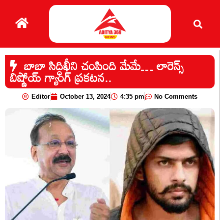
బాబా సిద్ధిఖీని చంపింది మేమే… లారెన్స్
బిష్ణోయ్ గ్యాంగ్ ప్రకటన..
Editor
October 13, 2024
4:35 pm
No Comments