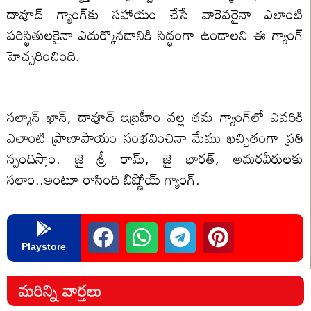
దావూద్ గ్యాంగ్‌కు సహాయం చేసే వారెవరైనా ఎలాంటి
పరిస్థితులకైనా ఎదుర్కొనడానికి సిద్ధంగా ఉండాలని ఈ గ్యాంగ్
హెచ్చరించింది.
సల్మాన్ ఖాన్, దావూద్ ఇబ్రహీం వల్ల తమ గ్యాంగ్‌లో ఎవరికి
ఎలాంటి ప్రాణాపాయం సంభవించినా మేము ఖచ్చితంగా ప్రతి
స్పందిస్తాం. జై శ్రీ రామ్, జై భారత్, అమరవీరులకు
సలాం..అంటూ రాసింది బిష్ణోయ్ గ్యాంగ్.
Playstore
మరిన్ని వార్తలు