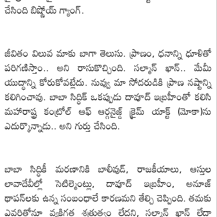
చేసింది బిష్ణోయ్ గ్యాంగ్.
జీవితం విలువ మాకు బాగా తెలుసు. ప్రాణం, ధనాన్ని ధూళితో
పరిగణిస్తాం.. అని రాసుకొచ్చింది. సల్మాన్ ఖాన్.. మేమీ
యుద్ధాన్ని కోరుకోవట్లేదు. నువ్వు మా సోదరుడికి ప్రాణ నష్టాన్ని
కలిగించావు. బాబా సిద్ధిక్ ఒకప్పుడు దావూద్‌ ఇబ్రహీంతో కలిసి
మహారాష్ట్ర కంట్రోల్ ఆఫ్ ఆర్గనైజ్డ్ క్రైమ్ యాక్ట్ (మోకా)ను
ఎదుర్కొన్నాడు.. అని గుర్తు చేసింది.
బాబా సిద్ధికీ మరణానికి బాలీవుడ్, రాజకీయాలు, ఆస్తుల
లావాదేవీల్లో సెటిల్మెంట్లు, దావూద్ ఇబ్రహీం, అనూజ్
థాపన్‌లకు ఉన్న సంబంధాలే కారణమని తేల్చి చెప్పింది. తమకు
ఎవరితోనూ వ్యక్తిగత శత్రుత్వం లేదని, సల్మాన్ ఖాన్‌ లేదా