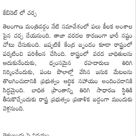
కేబినెట్ లో చర్చ
తెలంగాణ మంత్రివర్గం నేటి సమావేశంలో పలు కీలక అంశాల
పైన చర్చ చేయనుంది. తాజా వరదల కారణంగా భారీ నష్టం
చోటు చేసుకుంది. ఇప్పటికే కేంద్ర బృందం కూడా రాష్ట్రంలో
పర్యటించి పరిశీలన చేసింది. రాష్ట్రంలో వరద బాధితులను
ఆదుకునేందుకు, ధ్వంసమైన రహదారులు తిరిగి
నిర్మించేందుకు, పంట పొలాల్లో వేసిన ఇసుక మేటలను
తొలగించుడానికి ప్రభుత్వం ఆర్థిక సహాయం అందించడానికి
సిద్ధమైంది. బాధిత ప్రాంతాన్ని తిరిగి సాధారణ స్థితికి
తీసుకొచ్చేందుకు రాష్ట్ర ప్రభుత్వం ప్రణాళిక బద్దంగా ముందుకు
వెళ్లనుంది.
రైతుబంధు పై నిర్ణయం