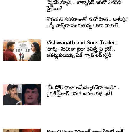
‘స్పైడర్ మ్యాన్’.. బాక్సాఫీస్ బరిలో ఎవరిది
పైచేయి?
కొరియన్ కనకరాజుతో మరో హిట్.. టాలీవుడ్
లక్కీ చార్మ్‌గా మారుతున్న రితికా నాయక్
Vishwanath and Sons Trailer:
సూర్య–మమితా బైజు కెమిస్ట్రీ హైలైట్..
ఆకట్టుకుంటున్న ఏజ్ గ్యాప్ లవ్ స్టోరీ
“మీ స్ట్రోక్ చాలా అమేచ్యూరిష్‌గా ఉంది”..
వైరల్ డైలాగ్ వెనుక అసలు కథ ఇదే!
Box Office: సెప్టెంబర్ బాక్సాఫీస్‌లో భారీ