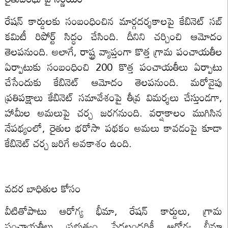
రేషన్ కార్డులకు సంబంధించిన మార్గదర్శకాలపై కేబినెట్ సబ్
కమిటీ రిపోర్ట్ సిద్ధం చేసింది. దీనిని చర్చించి ఆమోదం
తెలపనుంది. అలాగే, రాష్ట్ర వ్యాప్తంగా కొత్త గ్రామ పంచాయతీల
ఏర్పాటుకు సంబంధించి 200 కొత్త పంచాయతీలు ఏర్పాటు
చేసేందుకు కేబినెట్ ఆమోదం తెలపనుంది. మరోవైపు
ప్రతిపక్షాలు కేబినెట్ సమావేశంపై తీవ్ర విమర్శలు చేస్తుండగా,
హామీల అమలుపై చర్చ జరగనుంది. వర్షాకాలం ముగిసిన
నేపథ్యంలో, రైతుల భరోసా పథకం అమలు కావడంపై కూడా
కేబినెట్ చర్చ జరిగే అవకాశం ఉంది.
వదర బాధితుల కోసం
వీటితోపాటు ఆరోగ్య భీమా, రేషన్ కార్డులు, గ్రామ
పంచాయతీలు ప్రభుత్వం పేదలందరికీ ఆరోగ్య బీమా