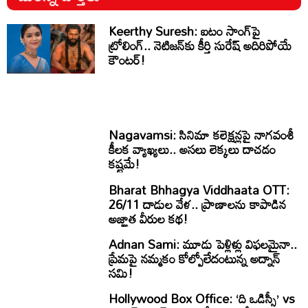
Keerthy Suresh: ఐటం సాంగ్‌పై
ట్రోలింగ్.. నెటిజన్‌కు కీర్తి సురేష్ అదిరిపోయే
కౌంటర్!
Nagavamsi: సినిమా కలెక్షన్లపై నాగవంశీ
కీలక వ్యాఖ్యలు.. అసలు లెక్కలు దాచడం
కష్టమే!
Bharat Bhhagya Viddhaata OTT:
26/11 దాడుల వేళ.. ప్రాణాలను కాపాడిన
అజ్ఞాత వీరుల కథ!
Adnan Sami: మూడు పెళ్లిళ్లు విఫలమైనా..
ప్రేమపై నమ్మకం కోల్పోలేదంటున్న అద్నాన్
సమి!
Hollywood Box Office: ‘ది ఒడిస్సీ’ vs