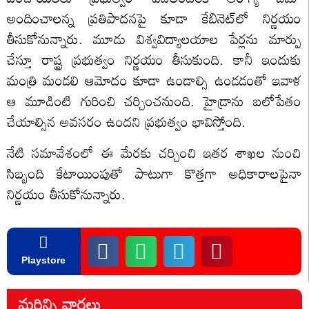
అందించాలన్న ప్రతిపాదనపై కూడా కేబినెట్‌లో నిర్ణయం
తీసుకోనున్నారు. మూడు విశ్వవిద్యాలయాల పేర్లను మార్పు
చేస్తూ రాష్ట్ర ప్రభుత్వం నిర్ణయం తీసుకుంది. కానీ ఇందుకు
మంత్రి మండలి ఆమోదం కూడా ఉండాల్సి ఉండడంతో ఇవాళ
ఆ మూడింటి గురించి చర్చించనుంది. హైడ్రాను బలోపేతం
చేయాల్సిన అవసరం ఉందని ప్రభుత్వం భావిస్తోంది.
నేటి సమావేశంలో ఈ మేరకు చర్చించి ఇతర శాఖల నుంచి
సిబ్బంది కేటాయింపుతో పాటుగా కొత్తగా అధికారాలపైనా
నిర్ణయం తీసుకోనున్నారు.
Playstore
మరిన్ని వార్తలు