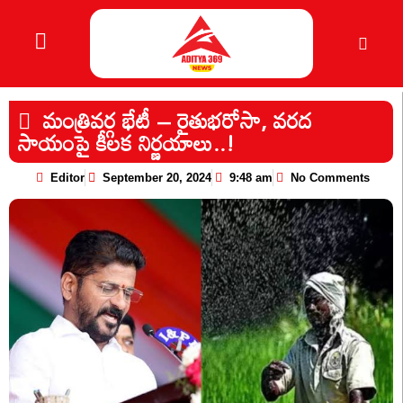
మంత్రివర్గ భేటీ – రైతుభరోసా, వరద
సాయంపై కీలక నిర్ణయాలు..!
Editor
September 20, 2024
9:48 am
No Comments