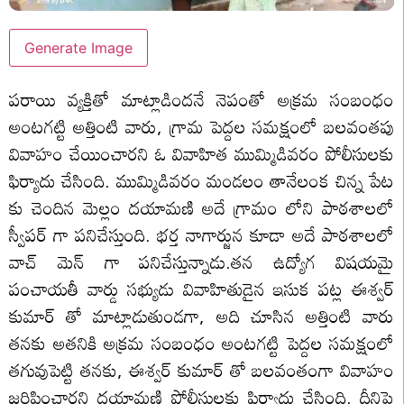
Generate Image
పరాయి వ్యక్తితో మాట్లాడిందనే నెపంతో అక్రమ సంబంధం
అంటగట్టి అత్తింటి వారు, గ్రామ పెద్దల సమక్షంలో బలవంతపు
వివాహం చేయించారని ఓ వివాహిత ముమ్మిడివరం పోలీసులకు
ఫిర్యాదు చేసింది. ముమ్మిడివరం మండలం తానేలంక చిన్న పేట
కు చెందిన మెల్లం దయామణి అదే గ్రామం లోని పాఠశాలలో
స్వీపర్ గా పనిచేస్తుంది. భర్త నాగార్జున కూడా అదే పాఠశాలలో
వాచ్ మెన్ గా పనిచేస్తున్నాడు.తన ఉద్యోగ విషయమై
పంచాయతీ వార్డు సభ్యుడు వివాహితుడైన ఇసుక పట్ల ఈశ్వర్
కుమార్ తో మాట్లాడుతుండగా, అది చూసిన అత్తింటి వారు
తనకు అతనికి అక్రమ సంబంధం అంటగట్టి పెద్దల సమక్షంలో
తగువుపెట్టి తనకు, ఈశ్వర్ కుమార్ తో బలవంతంగా వివాహం
జరిపించారని దయామణి పోలీసులకు ఫిర్యాదు చేసింది. దీనిపై