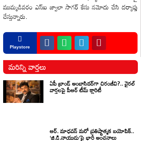
ముమ్మడివరం ఎస్ఐ జ్వాలా సాగర్ కేసు నమోదు చేసి దర్యాప్తు
చేస్తున్నారు.
Playstore
మరిన్ని వార్తలు
ఏపీ బ్రాండ్ అంబాసిడర్‌గా చిరంజీవి?.. వైరల్
వార్తలపై పీఆర్ టీమ్ క్లారిటీ
ఆర్. మాధవన్ మరో ప్రతిష్టాత్మక బయోపిక్..
‘జి.డి.నాయుడు’పై భారీ అంచనాలు