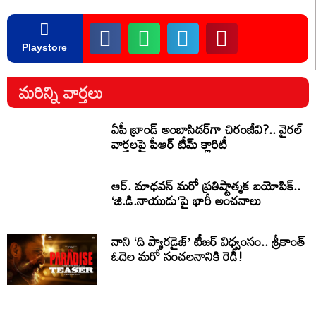
Playstore
మరిన్ని వార్తలు
ఏపీ బ్రాండ్ అంబాసిడర్‌గా చిరంజీవి?.. వైరల్
వార్తలపై పీఆర్ టీమ్ క్లారిటీ
ఆర్. మాధవన్ మరో ప్రతిష్టాత్మక బయోపిక్..
‘జి.డి.నాయుడు’పై భారీ అంచనాలు
నాని ‘ది ప్యారడైజ్’ టీజర్ విధ్వంసం.. శ్రీకాంత్
ఓదెల మరో సంచలనానికి రెడీ!