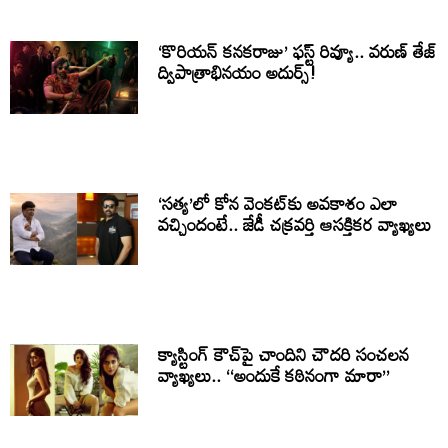
‘కొరియన్ కనకరాజు’ ఫస్ట్ రివ్యూ.. వరుణ్ తేజ్
ద్విపాత్రాభినయం అదుర్స్!
‘సత్య’లో కోన వెంకట్‌కు అవకాశం ఎలా
వచ్చిందంటే.. జేడీ చక్రవర్తి ఆసక్తికర వ్యాఖ్యలు
క్యాస్టింగ్ కౌచ్‌పై చాందిని చౌదరి సంచలన
వ్యాఖ్యలు.. ‘‘అందుకే కఠినంగా మారా’’