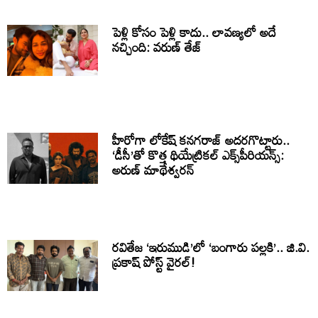
పెళ్లి కోసం పెళ్లి కాదు.. లావణ్యలో అదే
నచ్చింది: వరుణ్ తేజ్
హీరోగా లోకేష్ కనగరాజ్ అదరగొట్టారు..
‘డీసీ’తో కొత్త థియేట్రికల్ ఎక్స్‌పీరియన్స్:
అరుణ్ మాథేశ్వరన్
రవితేజ ‘ఇరుముడి’లో ‘బంగారు పల్లకి’.. జి.వి.
ప్రకాష్ పోస్ట్ వైరల్!