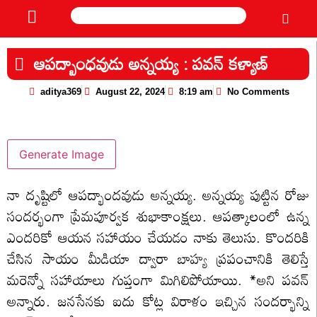
ఆపద్బాంధవుడు అన్నయ్య : పవన్ కళ్యాణ్
aditya369
August 22, 2024
8:19 am
No Comments
Generate Image
నా దృష్టిలో ఆపద్భాందవుడు అన్నయ్య. అన్నయ్య పుట్టిన రోజు
సందర్భంగా ప్రేమపూర్వక శుభాకాంక్షలు. ఆపత్కాలంలో ఉన్న
ఎందరికో ఆయన సహాయం చేయడం నాకు తెలుసు. కొందరికి
చేసిన సాయం మీడియా ద్వారా బాహ్య ప్రపంచానికి తెలిస్తే
మరెన్నో సహాయాలు గుప్తంగా మిగిలిపోయాయి. *అని పవన్
అన్నారు. జనసేనకు ఐదు కోట్ల విరాళం ఇచ్చిన సందర్భాన్ని