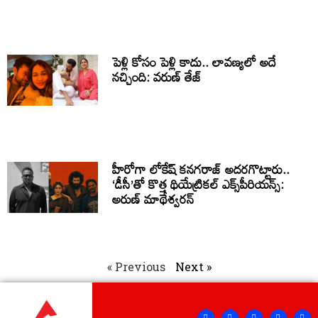
పెళ్లి కోసం పెళ్లి కాదు.. లావణ్యలో అదే
నచ్చింది: వరుణ్ తేజ్
హీరోగా లోకేష్ కనగరాజ్ అదరగొట్టారు..
‘డీసీ’తో కొత్త థియేట్రికల్ ఎక్స్‌పీరియన్స్:
అరుణ్ మాథేశ్వరన్
« Previous
Next »