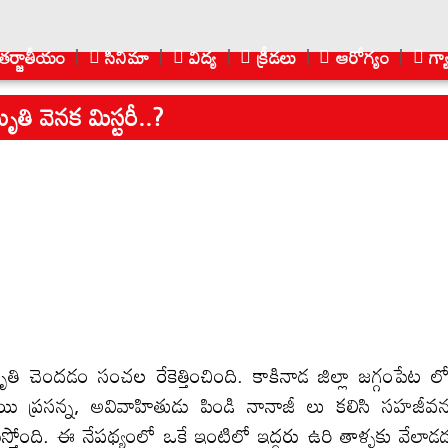
ర్జాతీయం
సినిమా
విద్య
క్రీడలు
ఆరోగ్యం
గ్య
తి వెనక మిస్టరీ..?
ృతి చెందడం సంచల రేకెత్తించింది. కాకినాడ జిల్లా జగ్గంపేట లో
ి ప్రసన్న, అవివాహితుడు పిండి నానాజీ లు కలిసి సహజీవ
స్తోంది. ఈ నేపథ్యంలో ఒకే ఇంటిలో ఇద్దరు ఉరి తాళ్ళకు వేలాడ