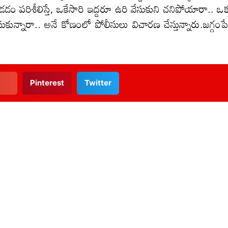
ం పరిశీలిస్తే, ఒకేసారి ఇద్దరూ ఉరి వేసుకుని చనిపోయారా.. ఒక
్నారా.. అనే కోణంలో పోలీసులు విచారణ చేస్తున్నారు.జగ్గంప
il
Pinterest
Twitter