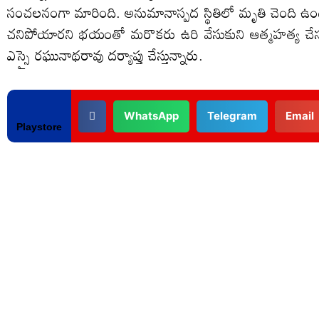
సంచలనంగా మారింది. అనుమానాస్పద స్థితిలో మృతి చెంది ఉండడ
చనిపోయారని భయంతో మరొకరు ఉరి వేసుకుని ఆత్మహత్య చేసుకున
ఎస్సై రఘునాథరావు దర్యాప్తు చేస్తున్నారు.
WhatsApp
Telegram
Ema
Playstore