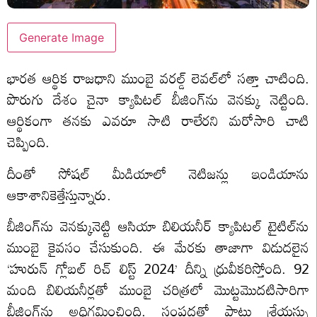
Generate Image
భారత ఆర్థిక రాజధాని ముంబై వరల్డ్ లెవల్‌లో సత్తా చాటింది.
పొరుగు దేశం చైనా క్యాపిటల్ బీజింగ్‌ను వెనక్కు నెట్టింది.
ఆర్థికంగా తనకు ఎవరూ సాటి రాలేరని మరోసారి చాటి
చెప్పింది.
దీంతో సోషల్ మీడియాలో నెటిజన్లు ఇండియాను
ఆకాశానికెత్తేస్తున్నారు.
బీజింగ్‌ను వెనక్కునెట్టి ఆసియా బిలియనీర్ క్యాపిటల్ టైటిల్‌ను
ముంబై కైవసం చేసుకుంది. ఈ మేరకు తాజాగా విడుదలైన
‘హురున్ గ్లోబల్ రిచ్ లిస్ట్ 2024’ దీన్ని ధ్రువీకరిస్తోంది. 92
మంది బిలియనీర్లతో ముంబై చరిత్రలో మొట్టమొదటిసారిగా
బీజింగ్‌ను అధిగమించింది. సంపదతో పాటు శ్రేయస్సు