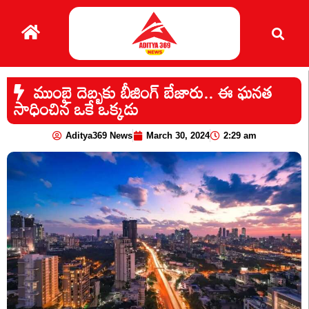
ముంబై దెబ్బకు బీజింగ్ బేజారు.. ఈ ఘనత
సాధించిన ఒకే ఒక్కడు
Aditya369 News
March 30, 2024
2:29 am