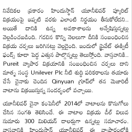
నివేదికల ప్రకారం హిందుస్థాన్ యూనీలివర్ ప్యూరిట్
విక్రయంపై ఇప్పటి వరకు ఎలాంటి నిర్ణయం తీసుకోలేదని..
అయితే దానికి ఉన్న అవకాశాలను అన్వేషిస్తున్నట్లు
వెల్లడించబడింది. గడచిన కొన్ని నెలలుగా దీనికి సంబంధించిన
విక్రయ చర్చలు జరిగినట్లు వెల్లడైంది. ఇందులో ప్రైవేట్ ఈక్విటీ
ఫండ్స్ కూడా పెద్ద ఎత్తున పాల్గొన్నట్లు తెలుస్తోంది. వాస్తవానికి..
Pureit వ్యాపార విక్రయానికి సంబంధించిన చర్చలు దాని
మాతృ సంస్థ Unilever Plc నీటి శుద్ధి పరికరాలను తయారు
చేసే చైనాకు చెందిన Qinyuan గ్రూప్‌లో తన మెజారిటీ
వాటాను విక్రయిస్తున్న సందర్భంలో వచ్చాయి.
యూనీలివర్ చైనా కంపెనీలో 2014లో వాటాలను కొనుగోలు
చేసిన సంగతి తెలిసిందే. ఈ వాటాల విక్రయ డీల్ విలువ
సుమారు 300 మిలియన్ డాలర్లుగా ఉన్నట్లు సమాచారం.
వాస్తవానికి హిందుస్థాన్ యూనీలివర్ ఈ వ్యాపారంలోకి