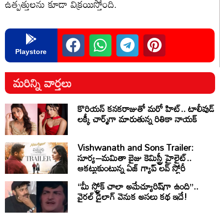
ఉత్పత్తులను కూడా విక్రయిస్తోంది.
Playstore
మరిన్ని వార్తలు
కొరియన్ కనకరాజుతో మరో హిట్.. టాలీవుడ్
లక్కీ చార్మ్‌గా మారుతున్న రితికా నాయక్
Vishwanath and Sons Trailer:
సూర్య–మమితా బైజు కెమిస్ట్రీ హైలైట్..
ఆకట్టుకుంటున్న ఏజ్ గ్యాప్ లవ్ స్టోరీ
“మీ స్ట్రోక్ చాలా అమేచ్యూరిష్‌గా ఉంది”..
వైరల్ డైలాగ్ వెనుక అసలు కథ ఇదే!