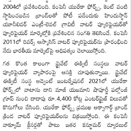
2004లో ప్రవేశించింది. కంపెనీ యురేకా ఫోర్బ్స్, కెంట్ వంటి
స్థాపించబడిన బ్రాండ్‌లతో పోటీ పడేందుకు హిందుస్థాన్
యూనీలివర్ ఎంట్రీ-లెవల్ గ్రావిటీ వాటర్ ప్యూరిఫైయర్‌తో
ప్యూరిఫైయర్ మార్కెట్లోకి ప్రవేశించిన సంగతి తెలిసిందే. కంపెనీ
2011లో రివర్స్ ఆస్మాసిస్ వాటర్ ప్యూరిఫైయర్‌ను ప్రారంభించి
నేడు భారతీయ మార్కెట్‌పై ఆధిపత్యం చెలాయిస్తోంది.
గత కొంత కాలంగా ప్రైవేట్ ఈక్విటీ సంస్థలు వాటర్
ప్యూరిఫైయర్ వ్యాపారంపై ఆసక్తి చూపుతున్నాయి. ప్రైవేట్
ఈక్విటీ సంస్థ అడ్వెంట్ ఇంటర్నేషనల్ 2021లో యురేకా
ఫోర్బ్స్‌లో వాటాను దాని మాజీ యజమాని షాపూర్జీ పల్లోంజీ
గ్రూప్ నుంచి దాదాపు రూ.4,400 కోట్ల ఎంటర్‌ప్రైజ్ విలువతో
కొనుగోలు చేసింది. యురేకా ఫోర్బ్స్ ప్రముఖ ఆక్వాగార్డ్ బ్రాండ్
క్రింద వాటర్ ప్యూరిఫైయర్‌లను విక్రయిస్తోంది. ఈ కంపెనీ
వాక్యూమ్ క్లీనర్లతో పాటు ఇతర కన్జూమర్ డ్యూరబుల్