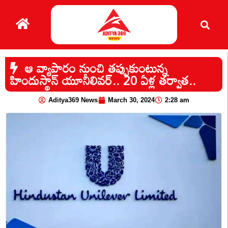
ఆ వ్యాపారం నుంచి తప్పుకుంటున్న
హిందుస్థాన్ యూనీలివర్.. 20 ఏళ్ల తర్వాత..
Aditya369 News
March 30, 2024
2:28 am