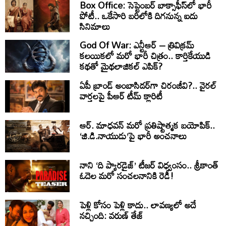
Box Office: సెప్టెంబర్ బాక్సాఫీస్‌లో భారీ
పోటీ.. ఒకేసారి బరిలోకి దిగనున్న ఐదు
సినిమాలు
God Of War: ఎన్టీఆర్ – త్రివిక్రమ్
కలయికలో మరో భారీ చిత్రం.. కార్తికేయుడి
కథతో మైథలాజికల్ ఎపిక్?
ఏపీ బ్రాండ్ అంబాసిడర్‌గా చిరంజీవి?.. వైరల్
వార్తలపై పీఆర్ టీమ్ క్లారిటీ
ఆర్. మాధవన్ మరో ప్రతిష్టాత్మక బయోపిక్..
‘జి.డి.నాయుడు’పై భారీ అంచనాలు
నాని ‘ది ప్యారడైజ్’ టీజర్ విధ్వంసం.. శ్రీకాంత్
ఓదెల మరో సంచలనానికి రెడీ!
పెళ్లి కోసం పెళ్లి కాదు.. లావణ్యలో అదే
నచ్చింది: వరుణ్ తేజ్