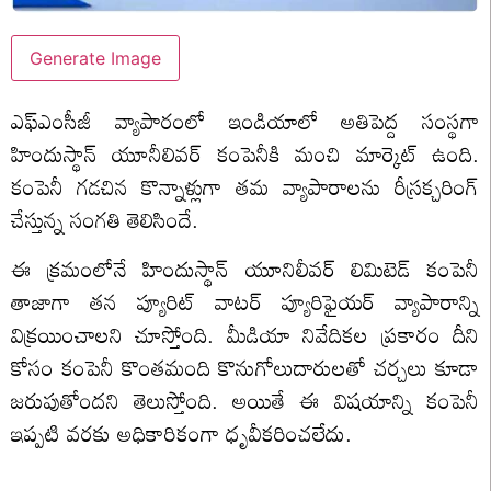
Generate Image
ఎఫ్ఎంసీజీ వ్యాపారంలో ఇండియాలో అతిపెద్ద సంస్థగా
హిందుస్థాన్ యూనీలివర్ కంపెనీకి మంచి మార్కెట్ ఉంది.
కంపెనీ గడచిన కొన్నాళ్లుగా తమ వ్యాపారాలను రీస్రక్చరింగ్
చేస్తున్న సంగతి తెలిసిందే.
ఈ క్రమంలోనే హిందుస్థాన్ యూనిలీవర్ లిమిటెడ్ కంపెనీ
తాజాగా తన ప్యూరిట్ వాటర్ ప్యూరిఫైయర్ వ్యాపారాన్ని
విక్రయించాలని చూస్తోంది. మీడియా నివేదికల ప్రకారం దీని
కోసం కంపెనీ కొంతమంది కొనుగోలుదారులతో చర్చలు కూడా
జరుపుతోందని తెలుస్తోంది. అయితే ఈ విషయాన్ని కంపెనీ
ఇప్పటి వరకు అధికారికంగా ధృవీకరించలేదు.