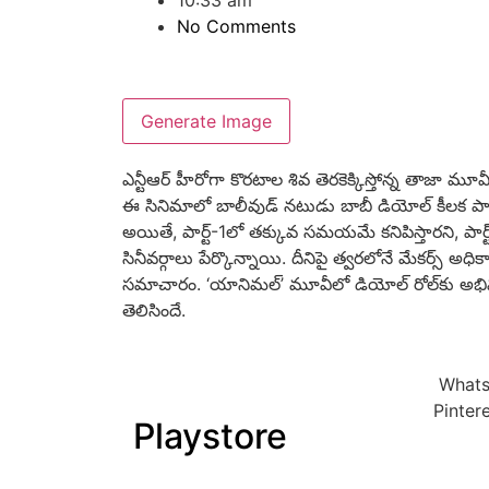
10:33 am
No Comments
Generate Image
ఎన్టీఆర్ హీరోగా కొరటాల శివ తెరకెక్కిస్తోన్న తాజా మూ
ఈ సినిమాలో బాలీవుడ్ నటుడు బాబీ డియోల్ కీలక పాత్ర
అయితే, పార్ట్-1లో తక్కువ సమయమే కనిపిస్తారని, పార్ట్
సినీవర్గాలు పేర్కొన్నాయి. దీనిపై త్వరలోనే మేకర్స్ అధి
సమాచారం. ‘యానిమల్’ మూవీలో డియోల్ రోల్‌కు 
తెలిసిందే.
What
Pinter
Playstore