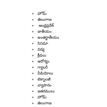
హోమ్
తెలంగాణ
ఆంధ్రప్రదేశ్
జాతీయం
అంతర్జాతీయం
సినిమా
విద్య
క్రీడలు
ఆరోగ్యం
గ్యాలరీ
వీడియోలు
టెక్నాలజీ
వ్యాపారం
ఇతరములు
హోమ్
తెలంగాణ