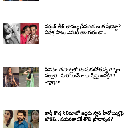
వరుణ్ తేజ్-లావణ్య ప్రేమకథ ఇంత సీక్రెట్టా?
ఏడేళ్ల పాటు ఎవరికీ తెలియకుండా..
సినిమా ఈవెంట్లలో దూసుకుపోతున్న చర్మిల
నల్లూరి.. హీరోయిన్‌గా ఛాన్స్‌పై ఆసక్తికర
వ్యాఖ్యలు
కార్తీ కొత్త సినిమాలో ఇద్దరు స్టార్ హీరోయిన్లపై
ఫోకస్.. నయనతారకే తొలి ప్రాధాన్యత?