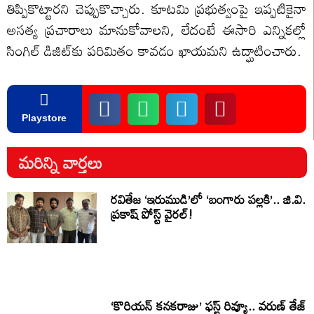
తిప్పికొట్టారని చెప్పుకొచ్చారు. కూటమి ప్రభుత్వంపై ఇప్పటికైనా
అసత్య ప్రచారాలు మానుకోవాలని, లేదంటే ఈసారి ఎన్నికల్లో
సింగిల్ డిజిట్‌కు పరిమితం కావడం ఖాయమని ఉద్ఘాటించారు.
Playstore
మరిన్ని వార్తలు
రవితేజ ‘ఇరుముడి’లో ‘బంగారు పల్లకి’.. జి.వి.
ప్రకాష్ పోస్ట్ వైరల్!
‘కొరియన్ కనకరాజు’ ఫస్ట్ రివ్యూ.. వరుణ్ తేజ్