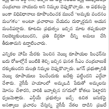
చంద్రబాబు నాయుడు అని నిమ్మల చెప్పుకొచ్చారు. ఆ పథకంపై
ఇంకా విధివిధానాలు రూపొందించక ముందే “అమ్మకు వందనం
మంగళం” అంటూ ప్రచారాలు చేయడం దుర్మార్గమని ఆయన
మండిపడ్డారు. కూటమి ప్రభుత్వం ఇచ్చిన మాట తప్పకుండా
నిలబెట్టుకుంటుందని, ప్రతి బిడ్డకూ దీన్ని అమలు చేసి
తీరుతామని ఉద్ఘాటించారు.
ఎన్నికల హామీ మేరకు పెంచిన వెయ్యి రూపాయల పింఛన్‌ను
ఐదు రోజుల్లోనే ఇంటికి తెచ్చి ఇచ్చిన ఘనత సీఎం చంద్రబాబుకే
దక్కుతుందని మంత్రి నిమ్మల చెప్పుకొచ్చారు. జగన్ ప్రభుత్వానికి
వెయ్యి రూపాయలు పెంచేందుకు ఐదేళ్లు పట్టిందని ఎద్దేవా
చేశారు. వైసీపీ హయాంలో అమ్మఒడి పేరుతో అమ్మలను
మోసం చేశారని, వారికి ఇవ్వాల్సిన నగదులో కోతలు పెట్టారని
ధ్వజమెత్తారు. ఎన్డీయే ప్రభుత్వం ఇచ్చే ఉచిత ఇసుకపై
అసత్యాలు ప్రచారం చేస్తున్న వైసీపీ నేతల దాడిని ప్రజలే