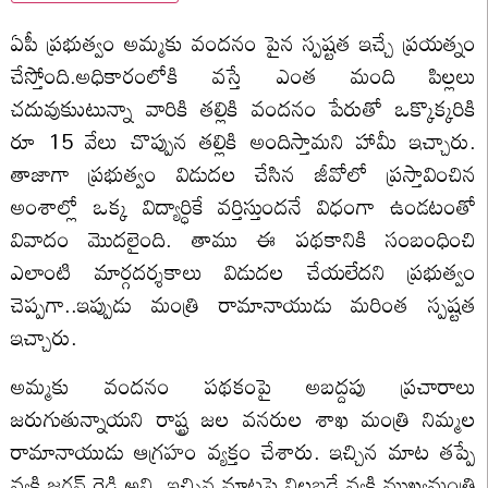
ఏపీ ప్రభుత్వం అమ్మకు వందనం పైన స్పష్టత ఇచ్చే ప్రయత్నం
చేస్తోంది.అధికారంలోకి వస్తే ఎంత మంది పిల్లలు
చదువుకుుటున్నా వారికి తల్లికి వందనం పేరుతో ఒక్కొక్కరికి
రూ 15 వేలు చొప్పున తల్లికి అందిస్తామని హామీ ఇచ్చారు.
తాజాగా ప్రభుత్వం విడుదల చేసిన జీవోలో ప్రస్తావించిన
అంశాల్లో ఒక్క విద్యార్ధికే వర్తిస్తుందనే విధంగా ఉండటంతో
వివాదం మొదలైంది. తాము ఈ పథకానికి సంబంధించి
ఎలాంటి మార్గదర్శకాలు విడుదల చేయలేదని ప్రభుత్వం
చెప్పగా..ఇప్పుడు మంత్రి రామానాయుడు మరింత స్పష్టత
ఇచ్చారు.
అమ్మకు వందనం పథకంపై అబద్దపు ప్రచారాలు
జరుగుతున్నాయని రాష్ట్ర జల వనరుల శాఖ మంత్రి నిమ్మల
రామానాయుడు ఆగ్రహం వ్యక్తం చేశారు. ఇచ్చిన మాట తప్పే
వ్యక్తి జగన్ రెడ్డి అని, ఇచ్చిన మాటపై నిలబడే వ్యక్తి ముఖ్యమంత్రి