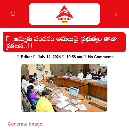
అమ్మకు వందనం అమలుపై ప్రభుత్వం తాజా
ప్రకటన..!!
Editor
July 14, 2024
10:58 am
No Comments
Generate Image