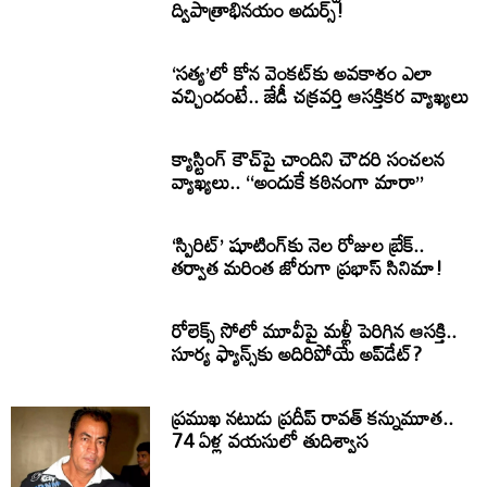
ద్విపాత్రాభినయం అదుర్స్!
‘సత్య’లో కోన వెంకట్‌కు అవకాశం ఎలా
వచ్చిందంటే.. జేడీ చక్రవర్తి ఆసక్తికర వ్యాఖ్యలు
క్యాస్టింగ్ కౌచ్‌పై చాందిని చౌదరి సంచలన
వ్యాఖ్యలు.. ‘‘అందుకే కఠినంగా మారా’’
‘స్పిరిట్’ షూటింగ్‌కు నెల రోజుల బ్రేక్..
తర్వాత మరింత జోరుగా ప్రభాస్ సినిమా!
రోలెక్స్ సోలో మూవీపై మళ్లీ పెరిగిన ఆసక్తి..
సూర్య ఫ్యాన్స్‌కు అదిరిపోయే అప్‌డేట్?
ప్రముఖ నటుడు ప్రదీప్ రావత్ కన్నుమూత..
74 ఏళ్ల వయసులో తుదిశ్వాస