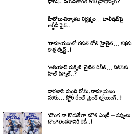
ఫోకస్.. నయనతారకే తొలి ప్రాధాన్యత?
హీరోలు-నిర్మాతల నిర్లక్ష్యం… టాలీవుడ్‌పై
ఆర్జీవీ ఫైర్..
‘రామాయణ’లో రకుల్ రోల్ హైలైట్… కథకు
కొత్త ట్విస్ట్..!
‘అలియాస్ రుక్మిణి’ టైటిల్ రివీల్… నితిన్‌కు
హిట్ సిగ్నల్..?
వారణాసి నుంచి రోమ్, రామాయణం
వరకు… స్టోరీ రేంజ్ మైండ్ బ్లోయింగ్..!
‘దొంగ నా కొడుకే’గా మౌళి ఎంట్రీ – నవ్వులు
దొంగిలించడానికి రెడీ..!