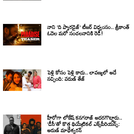
నాని ‘ది ప్యారడైజ్’ టీజర్ విధ్వంసం.. శ్రీకాంత్
ఓదెల మరో సంచలనానికి రెడీ!
పెళ్లి కోసం పెళ్లి కాదు.. లావణ్యలో అదే
నచ్చింది: వరుణ్ తేజ్
హీరోగా లోకేష్ కనగరాజ్ అదరగొట్టారు..
‘డీసీ’తో కొత్త థియేట్రికల్ ఎక్స్‌పీరియన్స్:
అరుణ్ మాథేశ్వరన్