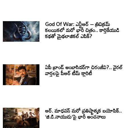
God Of War: ఎన్టీఆర్ – త్రివిక్రమ్
కలయికలో మరో భారీ చిత్రం.. కార్తికేయుడి
కథతో మైథలాజికల్ ఎపిక్?
ఏపీ బ్రాండ్ అంబాసిడర్‌గా చిరంజీవి?.. వైరల్
వార్తలపై పీఆర్ టీమ్ క్లారిటీ
ఆర్. మాధవన్ మరో ప్రతిష్టాత్మక బయోపిక్..
‘జి.డి.నాయుడు’పై భారీ అంచనాలు