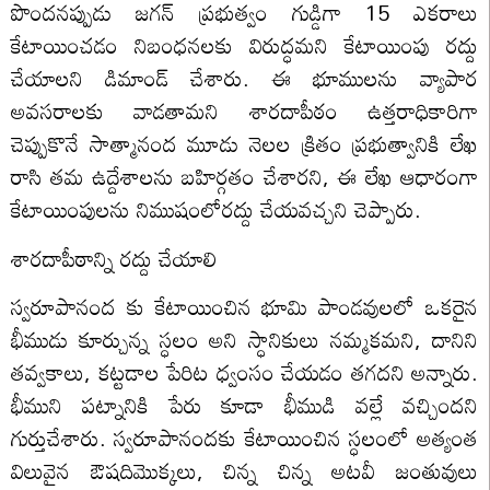
పొందనప్పుడు జగన్ ప్రభుత్వం గుడ్డిగా 15 ఎకరాలు
కేటాయించడం నిబంధనలకు విరుద్ధమని కేటాయింపు రద్దు
చేయాలని డిమాండ్ చేశారు. ఈ భూములను వ్యాపార
అవసరాలకు వాడతామని శారదాపీఠం ఉత్తరాధికారిగా
చెప్పుకొనే సాత్మానంద మూడు నెలల క్రితం ప్రభుత్వానికి లేఖ
రాసి తమ ఉద్దేశాలను బహిర్గతం చేశారని, ఈ లేఖ ఆధారంగా
కేటాయింపులను నిముషంలోరద్దు చేయవచ్చని చెప్పారు.
శారదాపీఠాన్ని రద్దు చేయాలి
స్వరూపానంద కు కేటాయించిన భూమి పాండవులలో ఒకరైన
భీముడు కూర్చున్న స్ధలం అని స్ధానికులు నమ్మకమని, దానిని
తవ్వకాలు, కట్టడాల పేరిట ధ్వంసం చేయడం తగదని అన్నారు.
భీముని పట్నానికి పేరు కూడా భీముడి వల్లే వచ్చిందని
గుర్తుచేశారు. స్వరూపానందకు కేటాయించిన స్ధలంలో అత్యంత
విలువైన ఔషదిమొక్కలు, చిన్న చిన్న అటవీ జంతువులు