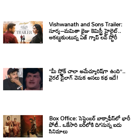
Vishwanath and Sons Trailer:
సూర్య–మమితా బైజు కెమిస్ట్రీ హైలైట్..
ఆకట్టుకుంటున్న ఏజ్ గ్యాప్ లవ్ స్టోరీ
“మీ స్ట్రోక్ చాలా అమేచ్యూరిష్‌గా ఉంది”..
వైరల్ డైలాగ్ వెనుక అసలు కథ ఇదే!
Box Office: సెప్టెంబర్ బాక్సాఫీస్‌లో భారీ
పోటీ.. ఒకేసారి బరిలోకి దిగనున్న ఐదు
సినిమాలు