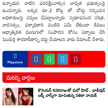
ఉన్నాయని వాటిని పరిరక్షించాల్సిన బాధ్యత ప్రభుత్వంపై
ఉంద‌న్నారు. అక్క‌డ రూ.2 కోట్ల తో రోడ్డు నిర్మించిన
అధికారుల‌పై చ‌ర్య‌లు చేపట్టాల‌న్నారు. స్వరూపనంద చరిత్ర,
వారసత్వం, ధర్మాధికారి వంటివి ఏమీ లేకుండా కేవలం
ఆధ్మాత్మికత ముసుగులో సంపాదన కోసం ఏర్పాటు చేసి
పెందుర్తి శారదాపీఠాన్ని రద్దు చేయాలని వారు డిమాండ్ చేశారు.
Playstore
మరిన్ని వార్తలు
కొరియన్ కనకరాజుతో మరో హిట్.. టాలీవుడ్
లక్కీ చార్మ్‌గా మారుతున్న రితికా నాయక్