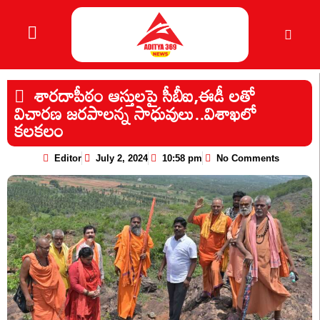
శారదాపీఠం ఆస్తులపై సీబీఐ,ఈడీ లతో
విచారణ జరపాలన్న సాధువులు..విశాఖ‌లో
క‌ల‌క‌లం
Editor
July 2, 2024
10:58 pm
No Comments