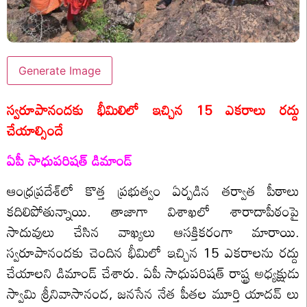
Generate Image
స్వరూపానందకు భీమిలిలో ఇచ్చిన 15 ఎకరాలు రద్దు
చేయాల్సిందే
ఏపీ సాధుపరిషత్ డిమాండ్
ఆంధ్ర‌ప్ర‌దేశ్‌లో కొత్త ప్ర‌భుత్వం ఏర్ప‌డిన త‌ర్వాత పీఠాలు
క‌దిలిపోతున్నాయి. తాజాగా విశాఖ‌లో శారాదాపీఠంపై
సాదువులు చేసిన వాఖ్య‌లు ఆస‌క్తికరంగా మారాయి.
స్వ‌రూపానంద‌కు చెందిన భీమిలో ఇచ్చిన 15 ఎక‌రాలను ర‌ద్దు
చేయాల‌ని డిమాండ్ చేశారు. ఏపీ సాధుప‌రిష‌త్ రాష్ట్ర అధ్య‌క్షుడు
స్వామి శ్రీనివాసానంద‌, జ‌న‌సేన నేత పీతల మూర్తి యాద‌వ్ లు