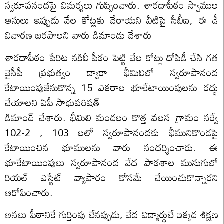
స్వ‌రూప‌నంద‌పై విమ‌ర్శ‌లు గుప్పించారు. శారదాపీఠం స్వాముల
ఆస్తులు ఇప్పుడు వేల కోట్లకు చేరాయని వీటిపై సీబీఐ, ఈ డీ
విచారణ జరపాలని వారు డిమాండు చేశారు
శారదాపీఠం పేరిట నకిలీ పీఠం పెట్టి వేల కోట్లు దోపిడీ చేసి గత
వైసీపీ ప్రభుత్వం ద్వారా భీమిలిలో స్వరూపానంద
కేటాయింపుజేసుకొన్న 15 ఎకరాల భూకేటాయింపులను రద్దు
చేయాలని ఏపీ సాధుపరిషత్
డిమాండ్ చేశారు. భీమిలి మండలం కొత్త వలస గ్రామం సర్వే
102-2 , 103 లలో స్వరూపానందకు భీమునికొండపై
కేటాయించిన భూములను వారు సందర్శించారు. ఈ
భూకేటాయింపులు స్వరూపానంద వేద పాఠశాల ముసుగులో
రియల్ ఎస్టేట్ వ్యాపారం కోసమే చేయించుకొన్నారని
ఆరోపించారు.
అసలు పీఠానికే గుర్తింపు లేనప్పుడు, వేద విద్యార్ధులే ఇక్కడ శిక్షణ