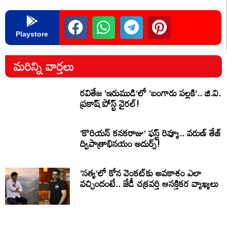
Playstore
మరిన్ని వార్తలు
రవితేజ ‘ఇరుముడి’లో ‘బంగారు పల్లకి’.. జి.వి.
ప్రకాష్ పోస్ట్ వైరల్!
‘కొరియన్ కనకరాజు’ ఫస్ట్ రివ్యూ.. వరుణ్ తేజ్
ద్విపాత్రాభినయం అదుర్స్!
‘సత్య’లో కోన వెంకట్‌కు అవకాశం ఎలా
వచ్చిందంటే.. జేడీ చక్రవర్తి ఆసక్తికర వ్యాఖ్యలు