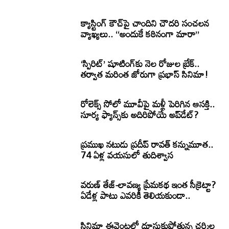
క్యాస్టింగ్ కౌచ్‌పై చాందిని చౌదరి సంచలన
వ్యాఖ్యలు.. ‘‘అందుకే కఠినంగా మారా’’
‘స్పిరిట్’ షూటింగ్‌కు నెల రోజుల బ్రేక్..
తర్వాత మరింత జోరుగా ప్రభాస్ సినిమా!
రోలెక్స్ సోలో మూవీపై మళ్లీ పెరిగిన ఆసక్తి..
సూర్య ఫ్యాన్స్‌కు అదిరిపోయే అప్‌డేట్?
ప్రముఖ నటుడు ప్రదీప్ రావత్ కన్నుమూత..
74 ఏళ్ల వయసులో తుదిశ్వాస
వరుణ్ తేజ్-లావణ్య ప్రేమకథ ఇంత సీక్రెట్టా?
ఏడేళ్ల పాటు ఎవరికీ తెలియకుండా..
సినిమా ఈవెంట్లలో దూసుకుపోతున్న చర్మిల