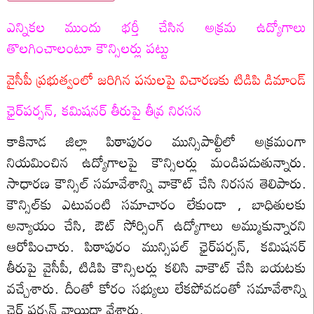
ఎన్నిక‌ల ముందు భ‌ర్తీ చేసిన అక్ర‌మ‌ ఉద్యోగాలు
తొల‌గించాలంటూ కౌన్సిల‌ర్లు ప‌ట్టు
వైసీపీ ప్ర‌భుత్వంలో జ‌రిగిన ప‌నుల‌పై విచార‌ణ‌కు టిడిపి డిమాండ్
ఛైర్‌ప‌ర్స‌న్‌, క‌మిష‌న‌ర్ తీరుపై తీవ్ర‌ నిర‌స‌న‌
కాకినాడ జిల్లా పిఠాపురం మున్సిపాల్టీలో అక్ర‌మంగా
నియ‌మించిన ఉద్యోగాల‌పై కౌన్సిల‌ర్లు మండిప‌డుతున్నారు.
సాధార‌ణ కౌన్సిల్ స‌మావేశాన్ని వాకౌట్ చేసి నిర‌స‌న తెలిపారు.
కౌన్సిల్‌కు ఎటువంటి స‌మాచారం లేకుండా , బాధితుల‌కు
అన్యాయం చేసి, ఔట్ సోర్సింగ్ ఉద్యోగాలు అమ్ముకున్నార‌ని
ఆరోపించారు. పిఠాపురం మున్సిప‌ల్ ఛైర్‌ప‌ర్సన్‌, క‌మిష‌న‌ర్
తీరుపై వైసీపీ, టిడిపి కౌన్సిల‌ర్లు క‌లిసి వాకౌట్ చేసి బ‌య‌ట‌కు
వ‌చ్చేశారు. దీంతో కోరం స‌భ్యులు లేక‌పోవ‌డంతో స‌మావేశాన్ని
ఛైర్ ప‌ర్స‌న్‌ వాయిదా వేశారు.