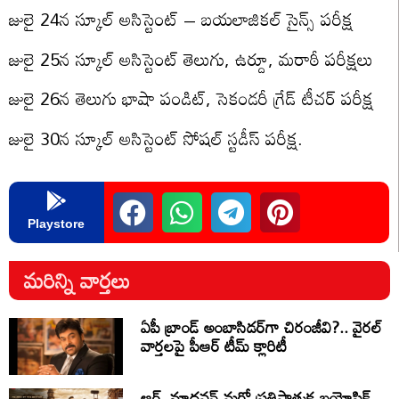
జులై 24న స్కూల్ అసిస్టెంట్ – బయలాజికల్ సైన్స్ పరీక్ష
జులై 25న స్కూల్ అసిస్టెంట్ తెలుగు, ఉర్దూ, మరాఠీ పరీక్షలు
జులై 26న తెలుగు భాషా పండిట్, సెకండరీ గ్రేడ్ టీచర్ పరీక్ష
జులై 30న స్కూల్ అసిస్టెంట్ సోషల్ స్టడీస్ పరీక్ష.
Playstore
మరిన్ని వార్తలు
ఏపీ బ్రాండ్ అంబాసిడర్‌గా చిరంజీవి?.. వైరల్
వార్తలపై పీఆర్ టీమ్ క్లారిటీ
ఆర్. మాధవన్ మరో ప్రతిష్టాత్మక బయోపిక్..