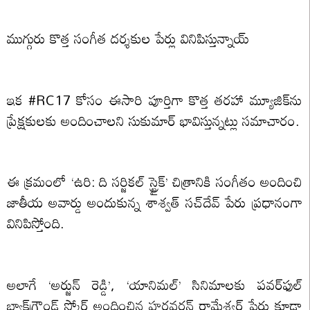
ముగ్గురు కొత్త సంగీత దర్శకుల పేర్లు వినిపిస్తున్నాయ్
ఇక #RC17 కోసం ఈసారి పూర్తిగా కొత్త తరహా మ్యూజిక్‌ను
ప్రేక్షకులకు అందించాలని సుకుమార్ భావిస్తున్నట్లు సమాచారం.
ఈ క్రమంలో ‘ఉరి: ది సర్జికల్ స్ట్రైక్’ చిత్రానికి సంగీతం అందించి
జాతీయ అవార్డు అందుకున్న శాశ్వత్ సచ్‌దేవ్ పేరు ప్రధానంగా
వినిపిస్తోంది.
అలాగే ‘అర్జున్ రెడ్డి’, ‘యానిమల్’ సినిమాలకు పవర్‌ఫుల్
బ్యాక్‌గ్రౌండ్ స్కోర్ అందించిన హర్షవర్ధన్ రామేశ్వర్ పేరు కూడా