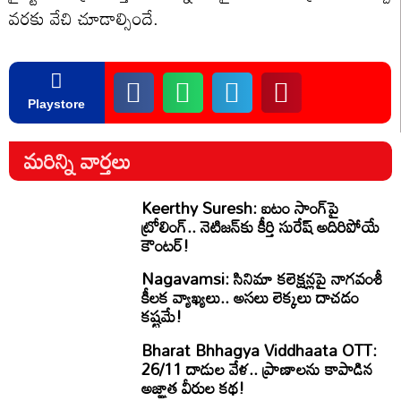
వరకు వేచి చూడాల్సిందే.
Playstore
మరిన్ని వార్తలు
Keerthy Suresh: ఐటం సాంగ్‌పై
ట్రోలింగ్.. నెటిజన్‌కు కీర్తి సురేష్ అదిరిపోయే
కౌంటర్!
Nagavamsi: సినిమా కలెక్షన్లపై నాగవంశీ
కీలక వ్యాఖ్యలు.. అసలు లెక్కలు దాచడం
కష్టమే!
Bharat Bhhagya Viddhaata OTT:
26/11 దాడుల వేళ.. ప్రాణాలను కాపాడిన
అజ్ఞాత వీరుల కథ!