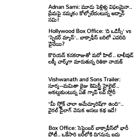
Adnan Sami: మూడు పెళ్లిళ్లు విఫలమైనా..
ప్రేమపై నమ్మకం కోల్పోలేదంటున్న అద్నాన్
సమి!
Hollywood Box Office: ‘ది ఒడిస్సీ’ vs
‘స్పైడర్ మ్యాన్’.. బాక్సాఫీస్ బరిలో ఎవరిది
పైచేయి?
కొరియన్ కనకరాజుతో మరో హిట్.. టాలీవుడ్
లక్కీ చార్మ్‌గా మారుతున్న రితికా నాయక్
Vishwanath and Sons Trailer:
సూర్య–మమితా బైజు కెమిస్ట్రీ హైలైట్..
ఆకట్టుకుంటున్న ఏజ్ గ్యాప్ లవ్ స్టోరీ
“మీ స్ట్రోక్ చాలా అమేచ్యూరిష్‌గా ఉంది”..
వైరల్ డైలాగ్ వెనుక అసలు కథ ఇదే!
Box Office: సెప్టెంబర్ బాక్సాఫీస్‌లో భారీ
పోటీ.. ఒకేసారి బరిలోకి దిగనున్న ఐదు