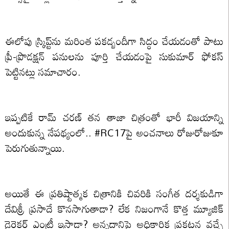
ఈలోపు స్క్రిప్ట్‌ను మరింత పకడ్బందీగా సిద్ధం చేయడంతో పాటు
ప్రీ-ప్రొడక్షన్ పనులను పూర్తి చేయడంపై సుకుమార్ ఫోకస్
పెట్టినట్లు సమాచారం.
ఇప్పటికే రామ్ చరణ్ తన తాజా చిత్రంతో భారీ విజయాన్ని
అందుకున్న నేపథ్యంలో.. #RC17పై అంచనాలు రోజురోజుకూ
పెరుగుతున్నాయి.
అయితే ఈ ప్రతిష్టాత్మక చిత్రానికి చివరికి సంగీత దర్శకుడిగా
దేవిశ్రీ ప్రసాదే కొనసాగుతాడా? లేక నిజంగానే కొత్త మ్యూజిక్
డైరెక్టర్ ఎంట్రీ ఇస్తాడా? అన్నదానిపై అధికారిక ప్రకటన వచ్చే