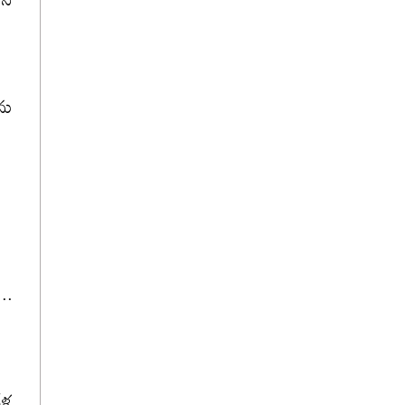
ను
..
ేళ