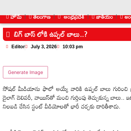
హోమ్
తెలంగాణ
ఆంధ్రప్రదేశ్
జాతీయం
అంత
బిగ్ బాస్ లోకి ఉప్పల్ బాలు..?
Editor
July 3, 2026
10:03 pm
Generate Image
సోషల్ మీడియాను ఫాలో అయ్యే వారికి ఉప్పల్ బాలు గురించి ప్రత్
డైలాగ్ డెలివరీ, వాయిస్‌తో మంచి గుర్తింపు తెచ్చుకున్న బాలు.. 
నిలబడి చేసిన స్టంట్ వీడియోలతో భారీ చర్చకు దారితీశాడు.