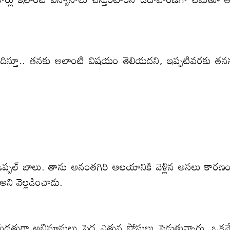
స్పందిస్తూ.. తనకు అలాంటి విషయం తెలియదని, ఇప్పటివరకు తన
్పల్ బాలు. తాను అనంతగిరి ఆలయానికి వెళ్లిన అసలు కారణం
అని వెల్లడించాడు.
దతుగా అభిమానులు పెద్ద ఎత్తున పోస్టులు పెడుతున్నారు. ఒకవ