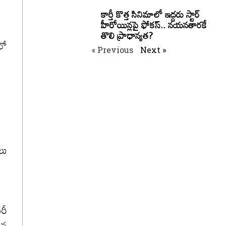
కార్తీ కొత్త సినిమాలో ఇద్దరు స్టార్
హీరోయిన్లపై ఫోకస్.. నయనతారకే
తొలి ప్రాధాన్యత?
లో
« Previous
Next »
లు
రీ
తన