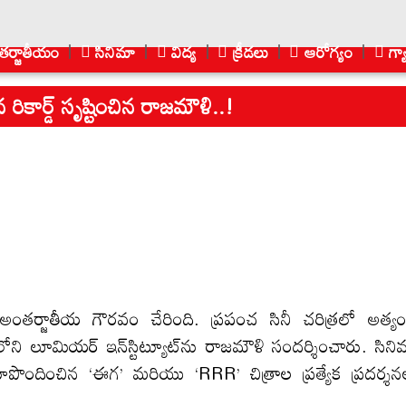
ర్జాతీయం
సినిమా
విద్య
క్రీడలు
ఆరోగ్యం
గ్య
రికార్డ్ సృష్టించిన రాజమౌళి..!
ంతర్జాతీయ గౌరవం చేరింది. ప్రపంచ సినీ చరిత్రలో అత్య
గరంలోని లూమియర్ ఇన్‌స్టిట్యూట్‌ను రాజమౌళి సందర్శించారు. సిని
రూపొందించిన ‘ఈగ’ మరియు ‘RRR’ చిత్రాల ప్రత్యేక ప్రదర్శన