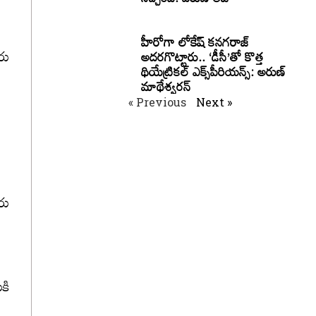
హీరోగా లోకేష్ కనగరాజ్
ేరు
అదరగొట్టారు.. ‘డీసీ’తో కొత్త
థియేట్రికల్ ఎక్స్‌పీరియన్స్: అరుణ్
మాథేశ్వరన్
« Previous
Next »
రు
కి