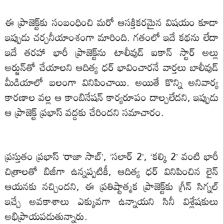
ఈ ప్రాజెక్ట్‌కు సంబంధించి మరో ఆసక్తికరమైన విషయం కూడా
ఇప్పుడు చర్చనీయాంశంగా మారింది. గతంలో ఇదే కథను లేదా
ఇదే తరహా భారీ ప్రాజెక్ట్‌ను టాలీవుడ్ ఐకాన్ స్టార్ అల్లు
అర్జున్‌తో చేయాలని ఆదిత్య ధర్ భావించారనే వార్తలు బాలీవుడ్
మీడియాలో బలంగా వినిపించాయి. అయితే కొన్ని అనివార్య
కారణాల వల్ల ఆ కాంబినేషన్ కార్యరూపం దాల్చలేదని, ఇప్పుడు
ఆ ప్రాజెక్ట్ ప్రభాస్ వద్దకు చేరిందని సమాచారం.
ప్రస్తుతం ప్రభాస్ ‘రాజా సాబ్’, ‘సలార్ 2’, ‘కల్కి 2’ వంటి భారీ
చిత్రాలతో బిజీగా ఉన్నప్పటికీ, ఆదిత్య ధర్ వినిపించిన లైన్
ఆయనకు నచ్చిందని, ఈ ప్రతిష్టాత్మక ప్రాజెక్ట్‌కు గ్రీన్ సిగ్నల్
ఇచ్చే అవకాశాలు ఎక్కువగా ఉన్నాయని సినీ విశ్లేషకులు
అభిప్రాయపడుతున్నారు.