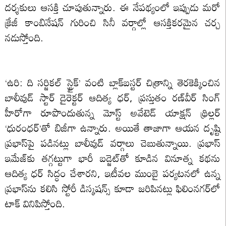
దర్శకులు ఆసక్తి చూపుతున్నారు. ఈ నేపథ్యంలో ఇప్పుడు మరో
క్రేజీ కాంబినేషన్ గురించి సినీ వర్గాల్లో ఆసక్తికరమైన చర్చ
నడుస్తోంది.
‘ఉరి: ది సర్జికల్ స్ట్రైక్’ వంటి బ్లాక్‌బస్టర్ చిత్రాన్ని తెరకెక్కించిన
బాలీవుడ్ స్టార్ డైరెక్టర్ ఆదిత్య ధర్, ప్రస్తుతం రణ్‌వీర్ సింగ్
హీరోగా రూపొందుతున్న మోస్ట్ అవేటెడ్ యాక్షన్ థ్రిల్లర్
‘ధురంధర్’తో బిజీగా ఉన్నారు. అయితే తాజాగా ఆయన దృష్టి
ప్రభాస్‌పై పడినట్లు బాలీవుడ్ వర్గాలు చెబుతున్నాయి. ప్రభాస్
ఇమేజ్‌కు తగ్గట్టుగా భారీ బడ్జెట్‌తో కూడిన వినూత్న కథను
ఆదిత్య ధర్ సిద్ధం చేశారని, ఇటీవల ముంబై పర్యటనలో ఉన్న
ప్రభాస్‌ను కలిసి స్టోరీ డిస్కషన్స్ కూడా జరిపినట్లు ఫిలింనగర్‌లో
టాక్ వినిపిస్తోంది.