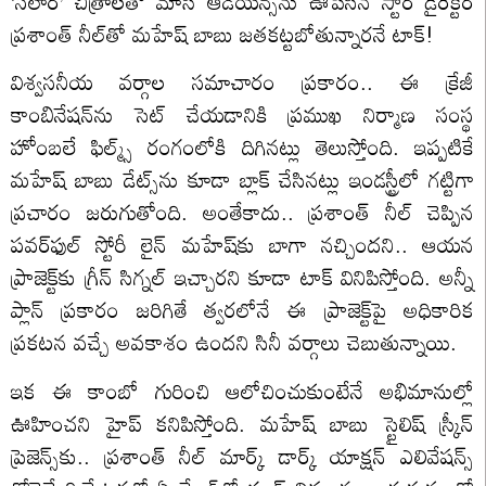
‘సలార్’ చిత్రాలతో మాస్ ఆడియన్స్‌ను ఊపేసిన స్టార్ డైరెక్టర్
ప్రశాంత్ నీల్‌తో మహేష్ బాబు జతకట్టబోతున్నారనే టాక్!
విశ్వసనీయ వర్గాల సమాచారం ప్రకారం.. ఈ క్రేజీ
కాంబినేషన్‌ను సెట్ చేయడానికి ప్రముఖ నిర్మాణ సంస్థ
హోంబలే ఫిల్మ్స్ రంగంలోకి దిగినట్లు తెలుస్తోంది. ఇప్పటికే
మహేష్ బాబు డేట్స్‌ను కూడా బ్లాక్ చేసినట్లు ఇండస్ట్రీలో గట్టిగా
ప్రచారం జరుగుతోంది. అంతేకాదు.. ప్రశాంత్ నీల్ చెప్పిన
పవర్‌ఫుల్ స్టోరీ లైన్ మహేష్‌కు బాగా నచ్చిందని.. ఆయన
ప్రాజెక్ట్‌కు గ్రీన్ సిగ్నల్ ఇచ్చారని కూడా టాక్ వినిపిస్తోంది. అన్నీ
ప్లాన్ ప్రకారం జరిగితే త్వరలోనే ఈ ప్రాజెక్ట్‌పై అధికారిక
ప్రకటన వచ్చే అవకాశం ఉందని సినీ వర్గాలు చెబుతున్నాయి.
ఇక ఈ కాంబో గురించి ఆలోచించుకుంటేనే అభిమానుల్లో
ఊహించని హైప్ కనిపిస్తోంది. మహేష్ బాబు స్టైలిష్ స్క్రీన్
ప్రెజెన్స్‌కు.. ప్రశాంత్ నీల్ మార్క్ డార్క్ యాక్షన్ ఎలివేషన్స్