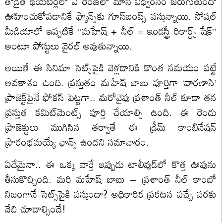
తోడైతే థియేటర్లలో ఏ రేంజ్‌లో మాస్ విధ్వంసం జరుగుతుందో
ఊహించుకోవడానికే ఫ్యాన్స్‌కు గూస్‌బంప్స్ వస్తున్నాయి. సోషల్
మీడియాలో ఇప్పటికే “మహేష్ + నీల్ = ఇండస్ట్రీ రికార్డ్స్ షేక్”
అంటూ పోస్టులు వైరల్ అవుతున్నాయి.
అయితే ఈ సినిమా సెట్స్‌పైకి వెళ్లడానికి కొంత సమయం పట్టే
అవకాశం ఉంది. ప్రస్తుతం మహేష్ బాబు పూర్తిగా ‘వారణాసి’
ప్రాజెక్ట్‌పైనే ఫోకస్ పెట్టగా.. మరోవైపు ప్రశాంత్ నీల్ కూడా తన
ప్రస్తుత కమిట్‌మెంట్స్ పూర్తి చేయాల్సి ఉంది. ఈ రెండు
ప్రాజెక్టులు ముగిసిన తర్వాతే ఈ డ్రీమ్ కాంబినేషన్
ప్రారంభమయ్యే ఛాన్స్ ఉందని సమాచారం.
ఏదేమైనా.. ఈ ఒక్క వార్తే ఇప్పుడు టాలీవుడ్‌లో కొత్త ఊపును
తీసుకొచ్చింది. మరి మహేష్ బాబు – ప్రశాంత్ నీల్ కాంబో
నిజంగానే సెట్స్‌పైకి వస్తుందా? అధికారిక ప్రకటన వచ్చే వరకు
వేచి చూడాల్సిందే!