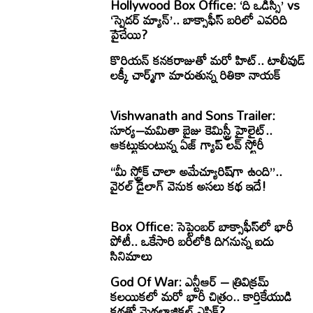
Hollywood Box Office: ‘ది ఒడిస్సీ’ vs
‘స్పైడర్ మ్యాన్’.. బాక్సాఫీస్ బరిలో ఎవరిది
పైచేయి?
కొరియన్ కనకరాజుతో మరో హిట్.. టాలీవుడ్
లక్కీ చార్మ్‌గా మారుతున్న రితికా నాయక్
Vishwanath and Sons Trailer:
సూర్య–మమితా బైజు కెమిస్ట్రీ హైలైట్..
ఆకట్టుకుంటున్న ఏజ్ గ్యాప్ లవ్ స్టోరీ
“మీ స్ట్రోక్ చాలా అమేచ్యూరిష్‌గా ఉంది”..
వైరల్ డైలాగ్ వెనుక అసలు కథ ఇదే!
Box Office: సెప్టెంబర్ బాక్సాఫీస్‌లో భారీ
పోటీ.. ఒకేసారి బరిలోకి దిగనున్న ఐదు
సినిమాలు
God Of War: ఎన్టీఆర్ – త్రివిక్రమ్
కలయికలో మరో భారీ చిత్రం.. కార్తికేయుడి
కథతో మైథలాజికల్ ఎపిక్?