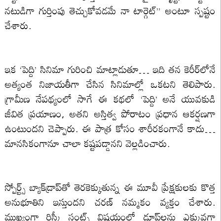
నటుడిగా గుర్తింపు తెచ్చుకోవడమే నా టార్గెట్” అంటూ స్పష్టం
చేశారు.
ఇక ‘పెద్ది’ సినిమా గురించి మాట్లాడుతూ… ఇది తన కెరీర్‌లోనే
అత్యంత నిజాయతీగా చేసిన సినిమాల్లో ఒకటని తెలిపారు.
గ్రామీణ నేపథ్యంలో సాగే ఈ కథలో ‘పెద్ది’ అనే యువకుడి
జీవిత ప్రయాణం, అతని అస్తిత్వ పోరాటం ప్రధాన ఆకర్షణగా
ఉంటుందని చెప్పారు. ఈ పాత్ర కోసం శారీరకంగానే కాదు…
మానసికంగానూ చాలా కష్టపడ్డానని వెల్లడించారు.
స్పోర్ట్స్ బ్యాక్‌డ్రాప్‌తో తెరకెక్కుతున్న ఈ మూవీ ప్రేక్షకులకు కొత్త
అనుభూతిని ఇస్తుందని చరణ్ నమ్మకం వ్యక్తం చేశారు.
ముఖ్యంగా రిస్కీ స్టంట్స్ విషయంలో డూప్‌లను ఎక్కువగా