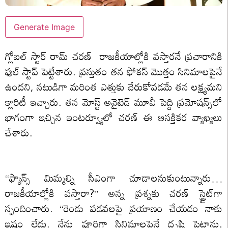
Generate Image
గ్లోబల్ స్టార్ రామ్ చరణ్ రాజకీయాల్లోకి వస్తారనే ప్రచారానికి
ఫుల్ స్టాప్ పెట్టేశారు. ప్రస్తుతం తన ఫోకస్ మొత్తం సినిమాలపైనే
ఉందని, నటుడిగా మరింత ఎత్తుకు చేరుకోవడమే తన లక్ష్యమని
క్లారిటీ ఇచ్చారు. తన మోస్ట్ అవైటెడ్ మూవీ పెద్ది ప్రమోషన్స్‌లో
భాగంగా ఇచ్చిన ఇంటర్వ్యూలో చరణ్ ఈ ఆసక్తికర వ్యాఖ్యలు
చేశారు.
“ఫ్యాన్స్ మిమ్మల్ని సీఎంగా చూడాలనుకుంటున్నారు…
రాజకీయాల్లోకి వస్తారా?” అన్న ప్రశ్నకు చరణ్ స్ట్రైట్‌గా
స్పందించారు. “రెండు పడవలపై ప్రయాణం చేయడం నాకు
ఇష్టం లేదు. నేను పూర్తిగా సినిమాలపైనే దృష్టి పెట్టాను.