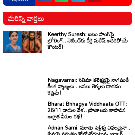
మరిన్ని వార్తలు
Keerthy Suresh: ఐటం సాంగ్‌పై
ట్రోలింగ్.. నెటిజన్‌కు కీర్తి సురేష్ అదిరిపోయే
కౌంటర్!
Nagavamsi: సినిమా కలెక్షన్లపై నాగవంశీ
కీలక వ్యాఖ్యలు.. అసలు లెక్కలు దాచడం
కష్టమే!
Bharat Bhhagya Viddhaata OTT:
26/11 దాడుల వేళ.. ప్రాణాలను కాపాడిన
అజ్ఞాత వీరుల కథ!
Adnan Sami: మూడు పెళ్లిళ్లు విఫలమైనా..
ప్రేమపై నమ్మకం కోల్పోలేదంటున్న అద్నాన్