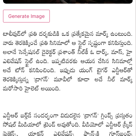
Generate Image
టాలీవుడ్‌లో ప్రతి దర్శకుడికి ఒక ప్రత్యేకమైన మార్క్ ఉంటుంది.
వారు తెరకెక్కించే ప్రతి సినిమాలో ఆ స్టైల్ స్పష్టంగా కనిపిస్తుంది.
అలానే సెన్సేషనల్ డైరెక్టర్ ప్రశాంత్ నీల్‌కీ ఓ డార్క్, మాస్, హై
ఎలివేషన్ స్టైల్ ఉంది. ఇప్పటివరకు ఆయన చేసిన సినిమాల్లో
అదే టోన్ కనిపించింది. ఇప్పుడు యంగ్ టైగర్ ఎన్టీఆర్‌తో
తెరకెక్కిస్తున్న ‘డ్రాగన్’ మూవీలో కూడా అదే నీల్ మార్క్
మరోసారి హైలెట్ అయింది.
ఎన్టీఆర్ బర్త్‌డే సందర్భంగా విడుదలైన ‘డ్రాగన్’ గ్లింప్స్ ప్రస్తుతం
సోషల్ మీడియాలో ట్రెండ్ అవుతోంది. వీడియోలో ఎన్టీఆర్ స్క్రీన్
ప్రెజెన్స్, యాక్షన్ ఎలివేషన్స్ ఫ్యాన్స్‌కి గూస్‌బంప్స్