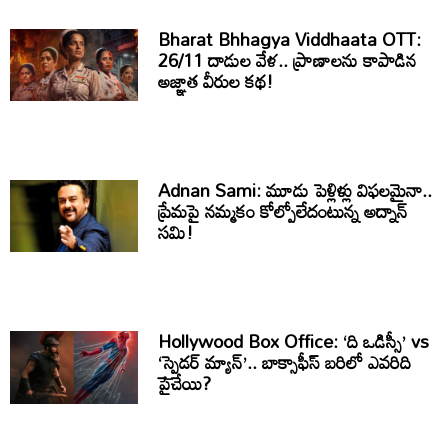
Bharat Bhhagya Viddhaata OTT:
26/11 దాడుల వేళ.. ప్రాణాలను కాపాడిన
అజ్ఞాత వీరుల కథ!
Adnan Sami: మూడు పెళ్లిళ్లు విఫలమైనా..
ప్రేమపై నమ్మకం కోల్పోలేదంటున్న అద్నాన్
సమి!
Hollywood Box Office: ‘ది ఒడిస్సీ’ vs
‘స్పైడర్ మ్యాన్’.. బాక్సాఫీస్ బరిలో ఎవరిది
పైచేయి?