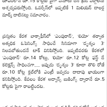
రూపంలోనే రూ.15 కోట్లకు పైగా వసూలు చేసి ట్రేడ్ వర్గాలను
ఆశ్చర్యపరుస్తోంది. ఓవర్సీస్‌లో ఇప్పటికే 1 మిలియన్ డాలర్ల
మార్క్ దాటినట్లు సమాచారం.
ప్రస్తుతం కేరళ బాక్సాఫీస్‌లో ‘ఎంపురాన్’, ‘లియో’ తర్వాత
అత్యధిక ఓపెనింగ్స్ సాధించే సినిమాగా ‘దృశ్యం 3’
నిలవబోతుందనే టాక్ వినిపిస్తోంది. ఇప్పటివరకు కేరళలో
‘ఎంపురాన్’ రూ.14 కోట్లు, ‘లియో’ రూ.12 కోట్ల ఫస్ట్ డే
కలెక్షన్స్ సాధించగా… ఇప్పుడు ‘దృశ్యం 3’ కూడా తొలి రోజే
రూ.10 కోట్ల క్లబ్‌లోకి ఎంట్రీ ఇవ్వడం దాదాపు ఖాయంగా
కనిపిస్తోంది. కేవలం కేరళ అడ్వాన్స్ బుకింగ్స్ ద్వారానే రూ.5
కోట్లకు పైగా రాబట్టిందట.