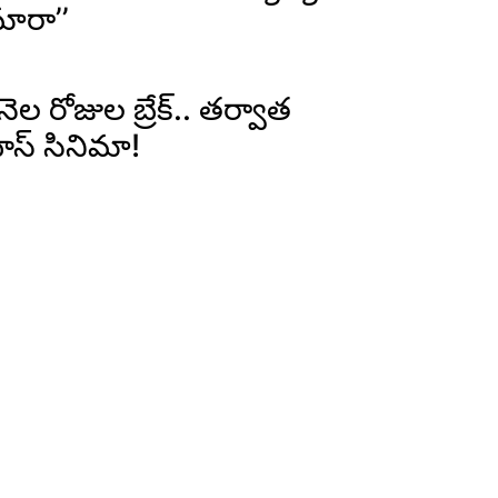
మారా’’
 నెల రోజుల బ్రేక్.. తర్వాత
ాస్ సినిమా!