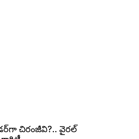
ర్‌గా చిరంజీవి?.. వైరల్