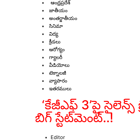
ఆంధ్రప్రదేశ్
జాతీయం
అంతర్జాతీయం
సినిమా
విద్య
క్రీడలు
ఆరోగ్యం
గ్యాలరీ
వీడియోలు
టెక్నాలజీ
వ్యాపారం
ఇతరములు
‘కేజీఎఫ్ 3’పై సైలెన్స్ 
బిగ్ స్టేట్‌మెంట్..!
Editor