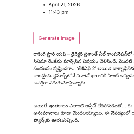
April 21, 2026
11:43 pm
Generate Image
రాకింగ్ స్టార్ యష్ – డైరెక్టర్ ప్రశాంత్ నీల్ కాంబినేషన్‌
సినిమా రేంజ్‌ను మార్చేసిన విషయం తెలిసిందే. మొదట
సంచలనం సృష్టించగా… ‘కేజీఎఫ్ 2’ అయితే బాక్సాఫీస్‌ను షేక
రాబట్టింది. క్లైమాక్స్‌లోనే మూడో భాగానికి హింట్ ఇవ్వడ
ఆసక్తిగా ఎదురుచూస్తున్నారు.
అయితే ఇంతకాలం ఎలాంటి అప్డేట్ లేకపోవడంతో… ఈ 
అనుమానాలు కూడా మొదలయ్యాయి. ఈ నేపథ్యంలో యష్ 
ఫ్యాన్స్‌కు ఊరటనిచ్చింది.