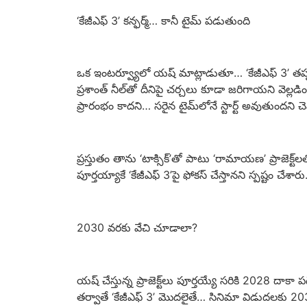
‘కేజీఎఫ్ 3’ కన్ఫర్మ్… కానీ టైమ్ పడుతుంది
ఒక ఇంటర్వ్యూలో యష్ మాట్లాడుతూ… ‘కేజీఎఫ్ 3’ తప్
ప్రశాంత్ నీల్‌తో దీనిపై చర్చలు కూడా జరిగాయని వెల్లడి
ప్రారంభం కాదని… సరైన టైమ్‌లోనే స్టార్ట్ అవుతుందని చె
ప్రస్తుతం తాను ‘టాక్సిక్’తో పాటు ‘రామాయణ’ ప్రాజెక్ట్
పూర్తయ్యాకే ‘కేజీఎఫ్ 3’పై ఫోకస్ చేస్తానని స్పష్టం చేశారు
2030 వరకు వేచి చూడాలా?
యష్ చేస్తున్న ప్రాజెక్ట్‌లు పూర్తయ్యే సరికి 2028 దా
తర్వాతే ‘కేజీఎఫ్ 3’ మొదలైతే… సినిమా విడుదలకు 20