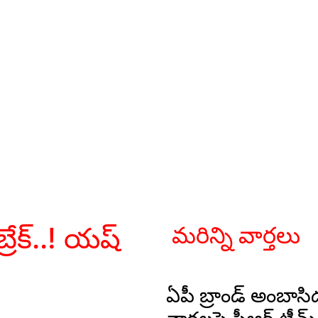
బ్రేక్..! యష్
మరిన్ని వార్తలు
ఏపీ బ్రాండ్ అంబాసిడ