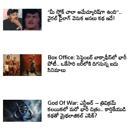
“మీ స్ట్రోక్ చాలా అమేచ్యూరిష్‌గా ఉంది”..
వైరల్ డైలాగ్ వెనుక అసలు కథ ఇదే!
Box Office: సెప్టెంబర్ బాక్సాఫీస్‌లో భారీ
పోటీ.. ఒకేసారి బరిలోకి దిగనున్న ఐదు
సినిమాలు
God Of War: ఎన్టీఆర్ – త్రివిక్రమ్
కలయికలో మరో భారీ చిత్రం.. కార్తికేయుడి
కథతో మైథలాజికల్ ఎపిక్?