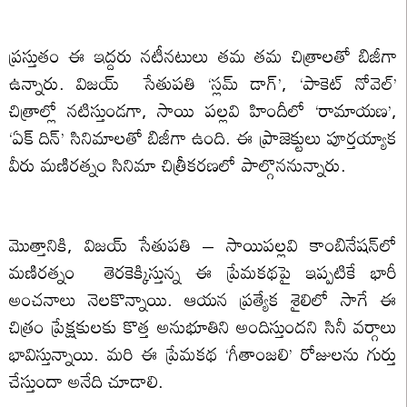
ప్రస్తుతం ఈ ఇద్దరు నటీనటులు తమ తమ చిత్రాలతో బిజీగా
ఉన్నారు. విజయ్ సేతుపతి ‘స్లమ్ డాగ్’, ‘పాకెట్ నోవెల్’
చిత్రాల్లో నటిస్తుండగా, సాయి పల్లవి హిందీలో ‘రామాయణ’,
‘ఏక్ దిన్’ సినిమాలతో బిజీగా ఉంది. ఈ ప్రాజెక్టులు పూర్తయ్యాక
వీరు మణిరత్నం సినిమా చిత్రీకరణలో పాల్గొననున్నారు.
మొత్తానికి, విజయ్ సేతుపతి – సాయిపల్లవి కాంబినేషన్‌లో
మణిరత్నం తెరకెక్కిస్తున్న ఈ ప్రేమకథపై ఇప్పటికే భారీ
అంచనాలు నెలకొన్నాయి. ఆయన ప్రత్యేక శైలిలో సాగే ఈ
చిత్రం ప్రేక్షకులకు కొత్త అనుభూతిని అందిస్తుందని సినీ వర్గాలు
భావిస్తున్నాయి. మరి ఈ ప్రేమకథ ‘గీతాంజలి’ రోజులను గుర్తు
చేస్తుందా అనేది చూడాలి.