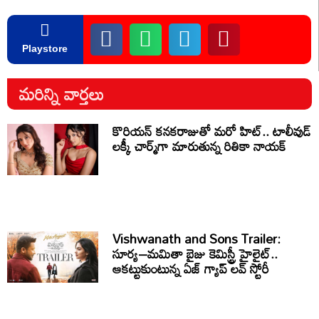
Playstore
మరిన్ని వార్తలు
కొరియన్ కనకరాజుతో మరో హిట్.. టాలీవుడ్
లక్కీ చార్మ్‌గా మారుతున్న రితికా నాయక్
Vishwanath and Sons Trailer:
సూర్య–మమితా బైజు కెమిస్ట్రీ హైలైట్..
ఆకట్టుకుంటున్న ఏజ్ గ్యాప్ లవ్ స్టోరీ