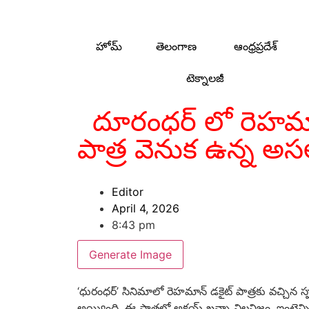
హోమ్
తెలంగాణ
ఆంధ్రప్రదేశ్
టెక్నాలజీ
దూరంధర్ లో రెహమా
పాత్ర వెనుక ఉన్న అసలు
Editor
April 4, 2026
8:43 pm
Generate Image
‘ధురంధర్’ సినిమాలో రెహమాన్ డకైట్ పాత్రకు వచ్చిన స్ప
అయ్యింది. ఈ పాత్రలో అక్షయ్ ఖన్నా విలనిజం, ఇంటెన్సిటీ