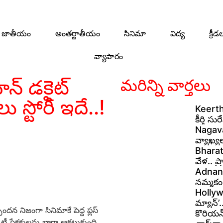
జాతీయం
అంతర్జాతీయం
సినిమా
విద్య
క్రీడ
వ్యాపారం
న్ డకైట్
మరిన్ని వార్తలు
 స్టోరీ ఇదే..!
Keerthy
కీర్తి స
Nagavam
వ్యాఖ్య
Bharat
వేళ.. ప
Adnan S
నమ్మకం 
Hollywo
మ్యాన్’
ందన నిజంగా సినిమాకే పెద్ద ప్లస్
కొరియన్
 ప్రేక్షకులను బాగా ఆకట్టుకుంది.