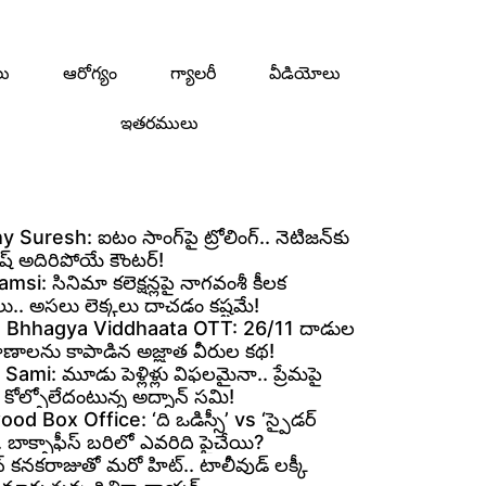
లు
ఆరోగ్యం
గ్యాలరీ
వీడియోలు
ఇతరములు
 Suresh: ఐటం సాంగ్‌పై ట్రోలింగ్.. నెటిజన్‌కు
ురేష్ అదిరిపోయే కౌంటర్!
si: సినిమా కలెక్షన్లపై నాగవంశీ కీలక
లు.. అసలు లెక్కలు దాచడం కష్టమే!
 Bhhagya Viddhaata OTT: 26/11 దాడుల
్రాణాలను కాపాడిన అజ్ఞాత వీరుల కథ!
ami: మూడు పెళ్లిళ్లు విఫలమైనా.. ప్రేమపై
కోల్పోలేదంటున్న అద్నాన్ సమి!
od Box Office: ‘ది ఒడిస్సీ’ vs ‘స్పైడర్
.. బాక్సాఫీస్ బరిలో ఎవరిది పైచేయి?
 కనకరాజుతో మరో హిట్.. టాలీవుడ్ లక్కీ