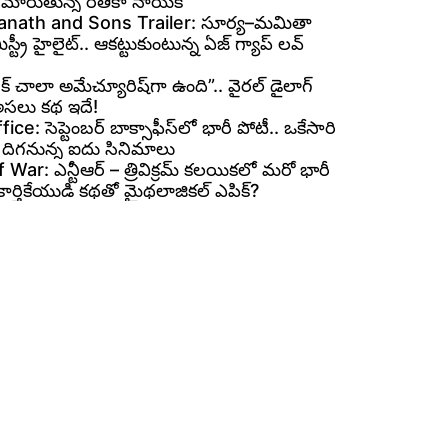
గా మారుతున్న రితికా నాయక్
nath and Sons Trailer: సూర్య–మమితా
ిస్ట్రీ హైలైట్.. ఆకట్టుకుంటున్న ఏజ్ గ్యాప్ లవ్
రోక్ చాలా అమేచ్యూరిష్‌గా ఉంది”.. వైరల్ డైలాగ్
అసలు కథ ఇదే!
ce: సెప్టెంబర్ బాక్సాఫీస్‌లో భారీ పోటీ.. ఒకేసారి
 దిగనున్న ఐదు సినిమాలు
War: ఎన్టీఆర్ – త్రివిక్రమ్ కలయికలో మరో భారీ
. కార్తికేయుడి కథతో మైథలాజికల్ ఎపిక్?