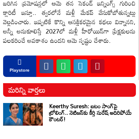
జరిగిన ప్రమోషన్లలో ఆమె తన సెకండ్ ఇన్నింగ్స్ గురించి
క్లారిటీ ఇస్తూ.. త్వరలోనే మళ్లీ మేకప్ వేసుకోబోతున్నట్లు
వెల్లడించారు. ఇప్పటికే కొన్ని ఆసక్తికరమైన కథలు విన్నానని,
అన్నీ అనుకూలిస్తే 2027లో మళ్లీ హీరోయిన్‌గా ప్రేక్షకులను
పలకరించే అవకాశం ఉందని ఆమె స్పష్టం చేశారు.
Playstore
మరిన్ని వార్తలు
Keerthy Suresh: ఐటం సాంగ్‌పై
ట్రోలింగ్.. నెటిజన్‌కు కీర్తి సురేష్ అదిరిపోయే
కౌంటర్!