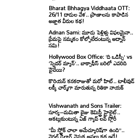
Bharat Bhhagya Viddhaata OTT:
26/11 దాడుల వేళ.. ప్రాణాలను కాపాడిన
అజ్ఞాత వీరుల కథ!
Adnan Sami: మూడు పెళ్లిళ్లు విఫలమైనా..
ప్రేమపై నమ్మకం కోల్పోలేదంటున్న అద్నాన్
సమి!
Hollywood Box Office: ‘ది ఒడిస్సీ’ vs
‘స్పైడర్ మ్యాన్’.. బాక్సాఫీస్ బరిలో ఎవరిది
పైచేయి?
కొరియన్ కనకరాజుతో మరో హిట్.. టాలీవుడ్
లక్కీ చార్మ్‌గా మారుతున్న రితికా నాయక్
Vishwanath and Sons Trailer:
సూర్య–మమితా బైజు కెమిస్ట్రీ హైలైట్..
ఆకట్టుకుంటున్న ఏజ్ గ్యాప్ లవ్ స్టోరీ
“మీ స్ట్రోక్ చాలా అమేచ్యూరిష్‌గా ఉంది”..
వైరల్ డైలాగ్ వెనుక అసలు కథ ఇదే!