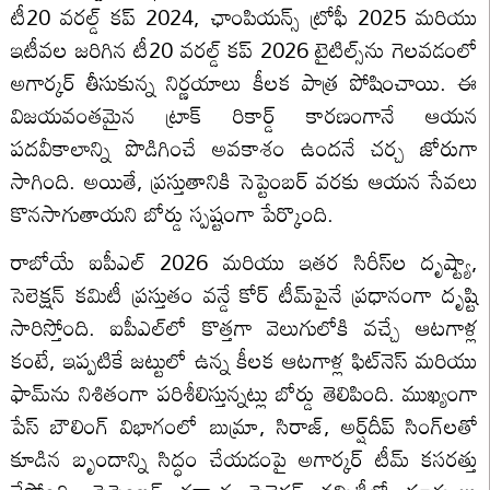
టీ20 వరల్డ్ కప్ 2024, ఛాంపియన్స్ ట్రోఫీ 2025 మరియు
ఇటీవల జరిగిన టీ20 వరల్డ్ కప్ 2026 టైటిల్స్‌ను గెలవడంలో
అగార్కర్ తీసుకున్న నిర్ణయాలు కీలక పాత్ర పోషించాయి. ఈ
విజయవంతమైన ట్రాక్ రికార్డ్ కారణంగానే ఆయన
పదవీకాలాన్ని పొడిగించే అవకాశం ఉందనే చర్చ జోరుగా
సాగింది. అయితే, ప్రస్తుతానికి సెప్టెంబర్ వరకు ఆయన సేవలు
కొనసాగుతాయని బోర్డు స్పష్టంగా పేర్కొంది.
రాబోయే ఐపీఎల్ 2026 మరియు ఇతర సిరీస్‌ల దృష్ట్యా,
సెలెక్షన్ కమిటీ ప్రస్తుతం వన్డే కోర్ టీమ్‌పైనే ప్రధానంగా దృష్టి
సారిస్తోంది. ఐపీఎల్‌లో కొత్తగా వెలుగులోకి వచ్చే ఆటగాళ్ల
కంటే, ఇప్పటికే జట్టులో ఉన్న కీలక ఆటగాళ్ల ఫిట్‌నెస్ మరియు
ఫామ్‌ను నిశితంగా పరిశీలిస్తున్నట్లు బోర్డు తెలిపింది. ముఖ్యంగా
పేస్ బౌలింగ్ విభాగంలో బుమ్రా, సిరాజ్, అర్ష్‌దీప్ సింగ్‌లతో
కూడిన బృందాన్ని సిద్ధం చేయడంపై అగార్కర్ టీమ్ కసరత్తు