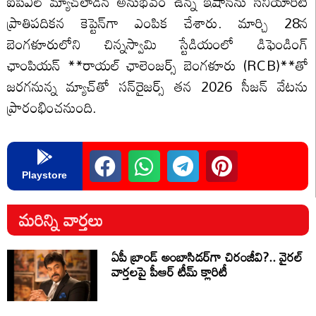
ఐపీఎల్ మ్యాచ్‌లాడిన అనుభవం ఉన్న ఇషాన్‌ను సీనియారిటీ
ప్రాతిపదికన కెప్టెన్‌గా ఎంపిక చేశారు. మార్చి 28న
బెంగళూరులోని చిన్నస్వామి స్టేడియంలో డిఫెండింగ్
ఛాంపియన్ **రాయల్ ఛాలెంజర్స్ బెంగళూరు (RCB)**తో
జరగనున్న మ్యాచ్‌తో సన్‌రైజర్స్ తన 2026 సీజన్ వేటను
ప్రారంభించనుంది.
Playstore
మరిన్ని వార్తలు
ఏపీ బ్రాండ్ అంబాసిడర్‌గా చిరంజీవి?.. వైరల్
వార్తలపై పీఆర్ టీమ్ క్లారిటీ