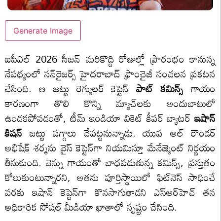
Generate Image
ఐపీఎల్ 2026 సీజన్ మరికొద్ది రోజుల్లో ప్రారంభం కానున్న
నేపథ్యంలో సన్‌రైజర్స్ హైదరాబాద్ ఫ్రాంచైజీ సంచలన ప్రకటన
చేసింది. ఆ జట్టు రెగ్యులర్ కెప్టెన్
పాట్ కమిన్స్
గాయం
కారణంగా తొలి కొన్ని మ్యాచ్‌లకు అందుబాటులో
ఉండకపోవడంతో, టీమ్ ఇండియా వికెట్ కీపర్ బ్యాటర్
ఇషాన్
కిషన్
జట్టు పగ్గాలు చేపట్టనున్నాడు. యువ ఆల్ రౌండర్
అభిషేక్ శర్మను వైస్ కెప్టెన్‌గా నియమిస్తూ మేనేజ్మెంట్ నిర్ణయం
తీసుకుంది. వెన్ను గాయంతో బాధపడుతున్న కమిన్స్, ప్రస్తుతం
కోలుకుంటున్నారని, అతను పూర్తిస్థాయిలో ఫిట్‌నెస్ సాధించే
వరకు ఇషాన్ కెప్టెన్‌గా కొనసాగుతాడని ఎస్ఆర్‌హెచ్ తన
అధికారిక సోషల్ మీడియా ఖాతాలో స్పష్టం చేసింది.