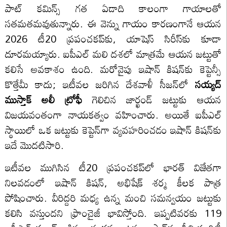
పాట్ కమిన్స్ గత ఏడాది కాలంగా గాయాలతో
సతమతమవుతున్నారు. ఈ వెన్ను గాయం కారణంగానే ఆయన
2026 టీ20 ప్రపంచకప్‌కు, యాషెస్ సిరీస్‌కు కూడా
దూరమయ్యారు. ఐపీఎల్ మలి దశలో మాత్రమే ఆయన జట్టుతో
కలిసే అవకాశం ఉంది. మరోవైపు ఇషాన్ కిషన్‌కు కెప్టెన్సీ
కొత్తేమీ కాదు; ఇటీవల జరిగిన దేశవాళీ సీజన్‌లో
సయ్యద్
ముస్తాక్ అలీ ట్రోఫీ
గెలిచిన జార్ఖండ్ జట్టుకు ఆయన
విజయవంతంగా నాయకత్వం వహించారు. అయితే ఐపీఎల్
స్థాయిలో ఒక జట్టుకు కెప్టెన్‌గా వ్యవహరించడం ఇషాన్ కిషన్‌కు
ఇదే మొదటిసారి.
ఇటీవల ముగిసిన టీ20 ప్రపంచకప్‌లో భారత్ విజేతగా
నిలవడంలో ఇషాన్ కిషన్, అభిషేక్ శర్మ కీలక పాత్ర
పోషించారు. వీరిద్దరి మధ్య ఉన్న మంచి సమన్వయం జట్టుకు
కలిసి వస్తుందని ఫ్రాంచైజీ భావిస్తోంది. ఇప్పటివరకు 119