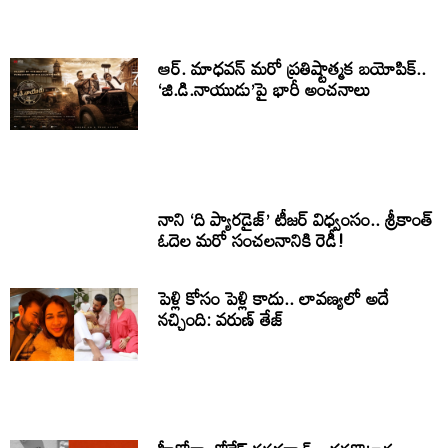
ఆర్. మాధవన్ మరో ప్రతిష్టాత్మక బయోపిక్..
‘జి.డి.నాయుడు’పై భారీ అంచనాలు
నాని ‘ది ప్యారడైజ్’ టీజర్ విధ్వంసం.. శ్రీకాంత్
ఓదెల మరో సంచలనానికి రెడీ!
పెళ్లి కోసం పెళ్లి కాదు.. లావణ్యలో అదే
నచ్చింది: వరుణ్ తేజ్