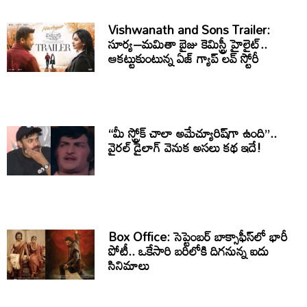
Vishwanath and Sons Trailer:
సూర్య–మమితా బైజు కెమిస్ట్రీ హైలైట్..
ఆకట్టుకుంటున్న ఏజ్ గ్యాప్ లవ్ స్టోరీ
“మీ స్ట్రోక్ చాలా అమేచ్యూరిష్‌గా ఉంది”..
వైరల్ డైలాగ్ వెనుక అసలు కథ ఇదే!
Box Office: సెప్టెంబర్ బాక్సాఫీస్‌లో భారీ
పోటీ.. ఒకేసారి బరిలోకి దిగనున్న ఐదు
సినిమాలు