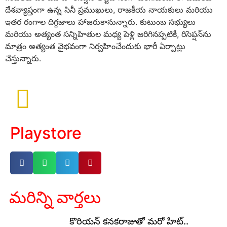
దేశవ్యాప్తంగా ఉన్న సినీ ప్రముఖులు, రాజకీయ నాయకులు మరియు
ఇతర రంగాల దిగ్గజాలు హాజరుకానున్నారు. కుటుంబ సభ్యులు
మరియు అత్యంత సన్నిహితుల మధ్య పెళ్లి జరిగినప్పటికీ, రిసెప్షన్‌ను
మాత్రం అత్యంత వైభవంగా నిర్వహించేందుకు భారీ ఏర్పాట్లు
చేస్తున్నారు.
Playstore
మరిన్ని వార్తలు
కొరియన్ కనకరాజుతో మరో హిట్..