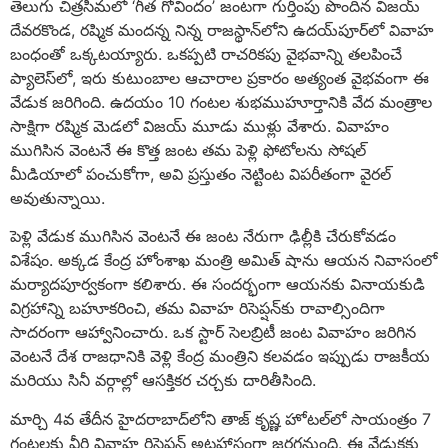
తెలుగు చిత్రసీమలో ‘గీత గోవిందం’ జంటగా గుర్తింపు పొందిన విజయ్
దేవరకొండ, రష్మిక మందన్న నిన్న రాజస్థాన్‌లోని ఉదయ్‌పూర్‌లో వివాహ
బంధంతో ఒక్కటయ్యారు. ఒకప్పటి రాచరికపు వైభవాన్ని తలపించే
ప్యాలెస్‌లో, ఇరు కుటుంబాల ఆచారాల ప్రకారం అత్యంత వైభవంగా ఈ
వేడుక జరిగింది. ఉదయం 10 గంటల శుభముహూర్తానికి వేద మంత్రాల
సాక్షిగా రష్మిక మెడలో విజయ్ మూడు ముళ్లు వేశారు. వివాహం
ముగిసిన వెంటనే ఈ కొత్త జంట తమ పెళ్లి ఫోటోలను సోషల్
మీడియాలో పంచుకోగా, అవి ప్రస్తుతం నెట్టింట విపరీతంగా వైరల్
అవుతున్నాయి.
పెళ్లి వేడుక ముగిసిన వెంటనే ఈ జంట నేరుగా ఢిల్లీకి చేరుకోవడం
విశేషం. అక్కడ కేంద్ర హోంశాఖ మంత్రి అమిత్ షాను ఆయన నివాసంలో
మర్యాదపూర్వకంగా కలిశారు. ఈ సందర్భంగా ఆయనకు వినాయకుడి
విగ్రహాన్ని బహూకరించి, తమ వివాహ రిసెప్షన్‌కు రావాల్సిందిగా
సాదరంగా ఆహ్వానించారు. ఒక స్టార్ సెలబ్రిటీ జంట వివాహం జరిగిన
వెంటనే దేశ రాజధానికి వెళ్లి కేంద్ర మంత్రిని కలవడం ఇప్పుడు రాజకీయ
మరియు సినీ వర్గాల్లో ఆసక్తికర చర్చకు దారితీసింది.
మార్చి 4వ తేదీన హైదరాబాద్‌లోని తాజ్ కృష్ణ హోటల్‌లో సాయంత్రం 7
గంటలకు వీరి వివాహ రిసెప్షన్ అట్టహాసంగా జరగనుంది. ఈ వేడుకకు