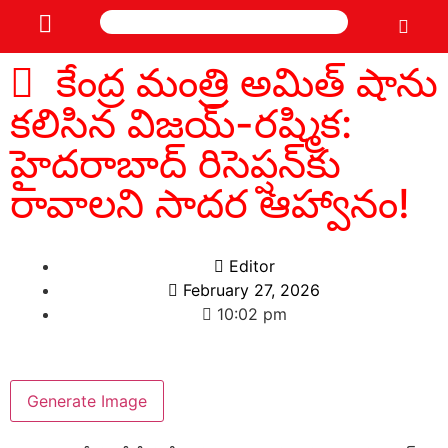
కేంద్ర మంత్రి అమిత్ షాను
కలిసిన విజయ్-రష్మిక:
హైదరాబాద్ రిసెప్షన్‌కు
రావాలని సాదర ఆహ్వానం!
Editor
February 27, 2026
10:02 pm
Generate Image