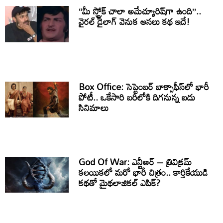
“మీ స్ట్రోక్ చాలా అమేచ్యూరిష్‌గా ఉంది”..
వైరల్ డైలాగ్ వెనుక అసలు కథ ఇదే!
Box Office: సెప్టెంబర్ బాక్సాఫీస్‌లో భారీ
పోటీ.. ఒకేసారి బరిలోకి దిగనున్న ఐదు
సినిమాలు
God Of War: ఎన్టీఆర్ – త్రివిక్రమ్
కలయికలో మరో భారీ చిత్రం.. కార్తికేయుడి
కథతో మైథలాజికల్ ఎపిక్?