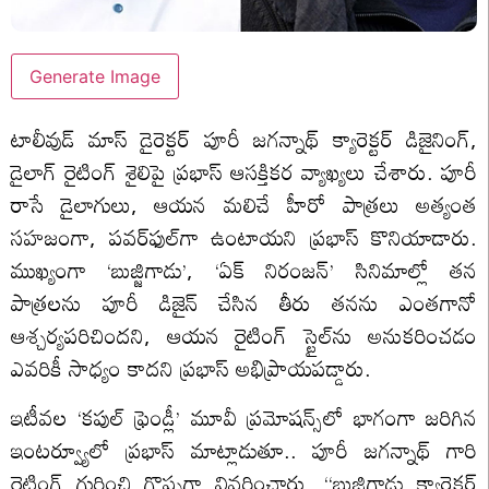
Generate Image
టాలీవుడ్ మాస్ డైరెక్టర్ పూరీ జగన్నాథ్ క్యారెక్టర్ డిజైనింగ్,
డైలాగ్ రైటింగ్ శైలిపై ప్రభాస్ ఆసక్తికర వ్యాఖ్యలు చేశారు. పూరీ
రాసే డైలాగులు, ఆయన మలిచే హీరో పాత్రలు అత్యంత
సహజంగా, పవర్‌ఫుల్‌గా ఉంటాయని ప్రభాస్ కొనియాడారు.
ముఖ్యంగా ‘బుజ్జిగాడు’, ‘ఏక్ నిరంజన్’ సినిమాల్లో తన
పాత్రలను పూరీ డిజైన్ చేసిన తీరు తనను ఎంతగానో
ఆశ్చర్యపరిచిందని, ఆయన రైటింగ్ స్టైల్‌ను అనుకరించడం
ఎవరికీ సాధ్యం కాదని ప్రభాస్ అభిప్రాయపడ్డారు.
ఇటీవల ‘కపుల్ ఫ్రెండ్లీ’ మూవీ ప్రమోషన్స్‌లో భాగంగా జరిగిన
ఇంటర్వ్యూలో ప్రభాస్ మాట్లాడుతూ.. పూరీ జగన్నాథ్ గారి
రైటింగ్ గురించి గొప్పగా వివరించారు. “బుజ్జిగాడు క్యారెక్టర్