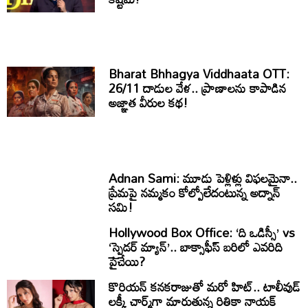
Bharat Bhhagya Viddhaata OTT:
26/11 దాడుల వేళ.. ప్రాణాలను కాపాడిన
అజ్ఞాత వీరుల కథ!
Adnan Sami: మూడు పెళ్లిళ్లు విఫలమైనా..
ప్రేమపై నమ్మకం కోల్పోలేదంటున్న అద్నాన్
సమి!
Hollywood Box Office: ‘ది ఒడిస్సీ’ vs
‘స్పైడర్ మ్యాన్’.. బాక్సాఫీస్ బరిలో ఎవరిది
పైచేయి?
కొరియన్ కనకరాజుతో మరో హిట్.. టాలీవుడ్
లక్కీ చార్మ్‌గా మారుతున్న రితికా నాయక్