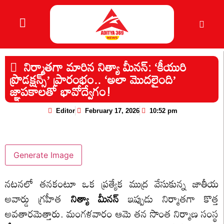
నిర్మాతగా మారిన నిత్యా మీనన్: ‘కీయురి
ప్రొడక్షన్స్’ ప్రారంభం.. ‘అలా మొదలైంది’
జ్ఞాపకాలతో భావోద్వేగం!
Editor
February 17, 2026
10:52 pm
Generate Image
నటనలో తనకంటూ ఒక ప్రత్యేక ముద్ర వేసుకున్న జాతీయ
అవార్డు గ్రహీత
నిత్యా మీనన్
ఇప్పుడు నిర్మాతగా కొత్త
అవతారమెత్తారు. మంగళవారం ఆమె తన సొంత నిర్మాణ సంస్థ