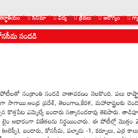
ర్జాతీయం
సినిమా
విద్య
క్రీడలు
ఆరోగ్యం
గ్య
 కోన‌సీమ సంద‌డి
‌ల పోటీల‌తో సంక్రాంతి సంద‌డి వాతావ‌ర‌ణం నెల‌కొంది. ప‌లు రాష్ట్
 సాగాయి.ఆంధ్ర ప్రదేశ్, తెలంగాణ,కేరళ, మహారాష్ట్రలకు చెంద
్చిన కొత్త‌పేట ఎమ్మెల్యే బండారు స‌త్యానంద‌రావు తెలిపారు. తాడిప
ైం ఆధారంగా విజేతలను నిర్ణయించారు. ఈ పోటీల్లో మొత్తం 
ళ (అలెప్పీ), బండారు, కోనసీమ, పల్నాడు -1, కర్నూలు, ఎర్ర కాల