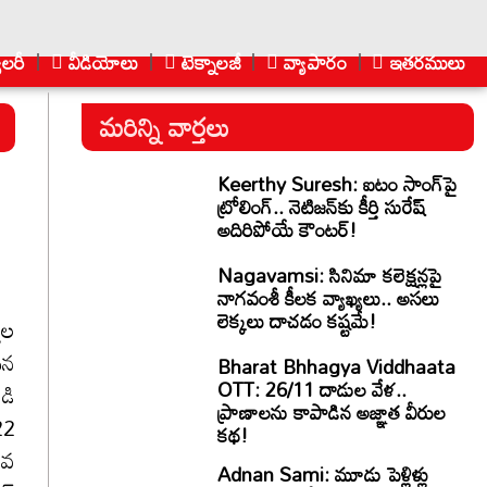
ాలరీ
వీడియోలు
టెక్నాలజీ
వ్యాపారం
ఇతరములు
మరిన్ని వార్తలు
Keerthy Suresh: ఐటం సాంగ్‌పై
ట్రోలింగ్.. నెటిజన్‌కు కీర్తి సురేష్
అదిరిపోయే కౌంటర్!
Nagavamsi: సినిమా కలెక్షన్లపై
నాగవంశీ కీలక వ్యాఖ్యలు.. అసలు
లెక్కలు దాచడం కష్టమే!
రాల
ిన
Bharat Bhhagya Viddhaata
OTT: 26/11 దాడుల వేళ..
ూడి
ప్రాణాలను కాపాడిన అజ్ఞాత వీరుల
22
కథ!
ువ
Adnan Sami: మూడు పెళ్లిళ్లు