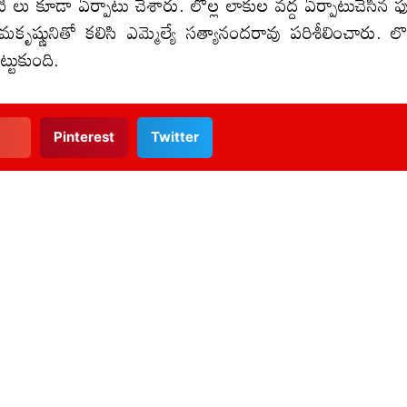
ీ లు కూడా ఏర్పాటు చేశారు. లొల్ల లాకుల వద్ద ఏర్పాటుచేసిన ఫు
మకృష్ణునితో కలిసి ఎమ్మెల్యే స‌త్యానంద‌రావు పరిశీలించారు. లొల
ట్టుకుంది.
il
Pinterest
Twitter