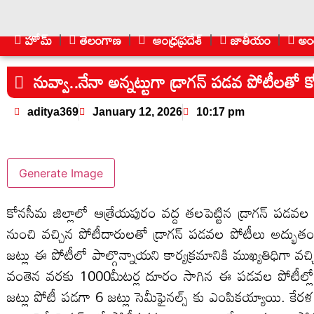
హోమ్
తెలంగాణ
ఆంధ్రప్రదేశ్
జాతీయం
అంత
నువ్వా..నేనా అన్న‌ట్టుగా డ్రాగ‌న్ ప‌డ‌వ పోటీల‌తో
aditya369
January 12, 2026
10:17 pm
Generate Image
కోన‌సీమ జిల్లాలో ఆత్రేయ‌పురం వ‌ద్ద త‌ల‌పెట్టిన డ్రాగ‌న్ ప‌డ‌వ
నుంచి వచ్చిన పోటీదారులతో డ్రాగన్ పడవల పోటీలు అద్భుతంగా
జట్లు ఈ పోటీలో పాల్గొన్నాయని కార్య‌క్ర‌మానికి ముఖ్యతిధిగా వ‌చ
వంతెన వరకు 1000మీటర్ల దూరం సాగిన ఈ పడవల పోటీల్లో ట
జట్లు పోటీ పడగా 6 జట్లు సెమీఫైనల్స్ కు ఎంపికయ్యాయి. కేర