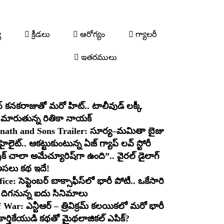
య
క్రీడలు
ఆరోగ్యం
గ్యాలరీ
ఇతరములు
 కనకరాజుతో మరో హిట్.. టాలీవుడ్ లక్కీ
గా మారుతున్న రితికా నాయక్
nath and Sons Trailer: సూర్య–మమితా బైజు
రీ హైలైట్.. ఆకట్టుకుంటున్న ఏజ్ గ్యాప్ లవ్ స్టోరీ
్రోక్ చాలా అమేచ్యూరిష్‌గా ఉంది”.. వైరల్ డైలాగ్
అసలు కథ ఇదే!
ce: సెప్టెంబర్ బాక్సాఫీస్‌లో భారీ పోటీ.. ఒకేసారి
 దిగనున్న ఐదు సినిమాలు
War: ఎన్టీఆర్ – త్రివిక్రమ్ కలయికలో మరో భారీ
. కార్తికేయుడి కథతో మైథలాజికల్ ఎపిక్?