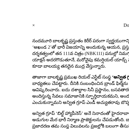
×
Do
నందమూరి బాలకృష్ణ ప్రస్తుతం కెరీర్ పరంగా స్వర్ణయుగాన
‘అఖండ 2’తో భారీ విజయాన్ని అందుకున్న ఆయన, ప్రస్త
దర్శకత్వంలో తన 111వ చిత్రం (NBK111) పనుల్లో నిమగ్
యాక్షన్ అదరగొడుతూనే, మరోవైపు కమర్షియల్ యాడ్స్ మర
కూడా బాలయ్య తనదైన ముద్ర వేస్తున్నారు.
తాజాగా బాలకృష్ణ ప్రముఖ రియల్ ఎస్టేట్ సంస్థ
‘అన్విత గ్
బాధ్యతలు చేపట్టారు. దీనికి సంబంధించిన బ్రాండ్ ఫిల్మ
ఆవిష్కరించారు. ఐదు దశాబ్దాల సినీ ప్రస్థానం, బసవతారక
అందిస్తున్న సేవలు సమాజానికి స్ఫూర్తిదాయకమని, అందు
ఎంచుకున్నామని అన్విత గ్రూప్ ఎండీ అచ్యుతరావు బొప్పన
అన్విత గ్రూప్ ‘బిల్డ్ హ్యాపీనెస్’ అనే నినాదంతో హైదరా
అడుగుల మేర భారీ నిర్మాణ ప్రాజెక్టులను చేపడుతోంది
ప్రజాదరణ తమ సంస్థ విలువలను ప్రజల్లోకి బలంగా తీ