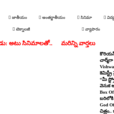
జాతీయం
అంతర్జాతీయం
సినిమా
విద్
టెక్నాలజీ
వ్యాపారం
ు: అటు సినిమాలతో..
మరిన్ని వార్తలు
కొరియన్
చార్మ్‌
Vishwa
కెమిస్ట్
“మీ స్ట
వెనుక 
Box Offi
బరిలోకి
God Of 
చిత్రం.