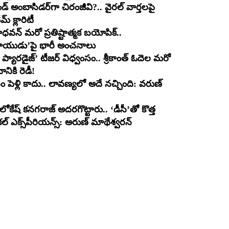
ండ్ అంబాసిడర్‌గా చిరంజీవి?.. వైరల్ వార్తలపై
మ్ క్లారిటీ
ధవన్ మరో ప్రతిష్టాత్మక బయోపిక్..
.నాయుడు’పై భారీ అంచనాలు
ి ప్యారడైజ్’ టీజర్ విధ్వంసం.. శ్రీకాంత్ ఓదెల మరో
ికి రెడీ!
ోసం పెళ్లి కాదు.. లావణ్యలో అదే నచ్చింది: వరుణ్
లోకేష్ కనగరాజ్ అదరగొట్టారు.. ‘డీసీ’తో కొత్త
కల్ ఎక్స్‌పీరియన్స్: అరుణ్ మాథేశ్వరన్