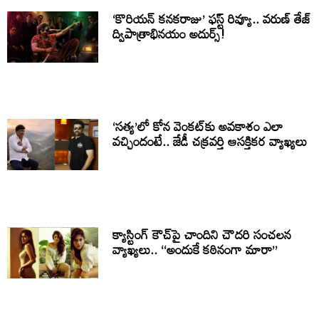
‘కొరియన్ కనకరాజు’ ఫస్ట్ రివ్యూ.. వరుణ్ తేజ్
ద్విపాత్రాభినయం అదుర్స్!
‘సత్య’లో కోన వెంకట్‌కు అవకాశం ఎలా
వచ్చిందంటే.. జేడీ చక్రవర్తి ఆసక్తికర వ్యాఖ్యలు
క్యాస్టింగ్ కౌచ్‌పై చాందిని చౌదరి సంచలన
వ్యాఖ్యలు.. ‘‘అందుకే కఠినంగా మారా’’