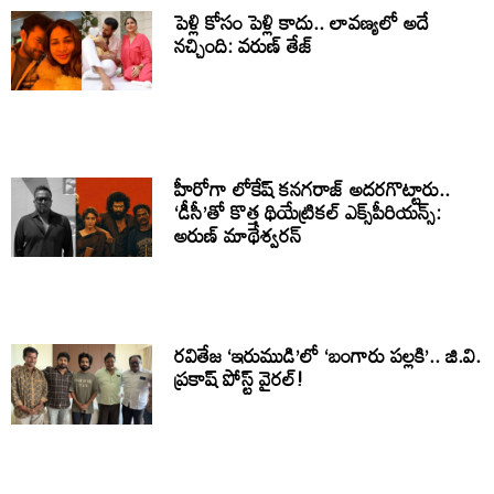
పెళ్లి కోసం పెళ్లి కాదు.. లావణ్యలో అదే
నచ్చింది: వరుణ్ తేజ్
హీరోగా లోకేష్ కనగరాజ్ అదరగొట్టారు..
‘డీసీ’తో కొత్త థియేట్రికల్ ఎక్స్‌పీరియన్స్:
అరుణ్ మాథేశ్వరన్
రవితేజ ‘ఇరుముడి’లో ‘బంగారు పల్లకి’.. జి.వి.
ప్రకాష్ పోస్ట్ వైరల్!