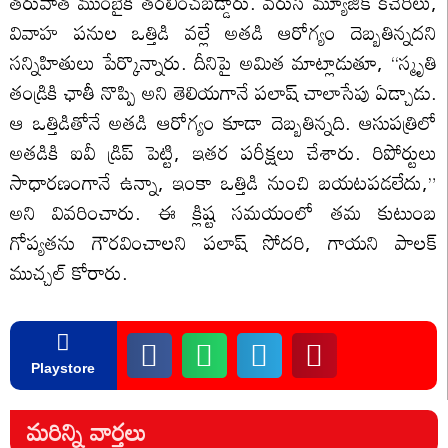
తరువాత ముంబైకి తరలించబడ్డారు. వరుస మ్యూజిక్ కచేరీలు,
వివాహ పనుల ఒత్తిడి వల్లే అతడి ఆరోగ్యం దెబ్బతిన్నదని
సన్నిహితులు పేర్కొన్నారు. దీనిపై అమిత మాట్లాడుతూ, “స్మృతి
తండ్రికి ఛాతీ నొప్పి అని తెలియగానే పలాష్ చాలాసేపు ఏడ్చాడు.
ఆ ఒత్తిడితోనే అతడి ఆరోగ్యం కూడా దెబ్బతిన్నది. ఆసుపత్రిలో
అతడికి ఐవీ డ్రిప్ పెట్టి, ఇతర పరీక్షలు చేశారు. రిపోర్టులు
సాధారణంగానే ఉన్నా, ఇంకా ఒత్తిడి నుంచి బయటపడలేదు,”
అని వివరించారు. ఈ క్లిష్ట సమయంలో తమ కుటుంబ
గోప్యతను గౌరవించాలని పలాష్ సోదరి, గాయని పాలక్
ముచ్చల్ కోరారు.
Playstore
మరిన్ని వార్తలు