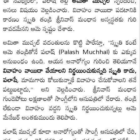
ఈ నేపథ్యంలో, పలాష్ తల్లి
అమితా ముచ్చల్
స్పందించి,
అసలు విషయం వెల్లడించారు. వివాహం వాయిదా పడటానికి
కారణం స్మృతి తండ్రి శ్రీనివాస్ మంధాన అస్వస్థతకు గురి
కావడమేనని ఆమె స్పష్టం చేశారు.
అమితా ముచ్చల్ వదంతులను కొట్టి పారేస్తూ, “స్మృతి కంటే
ఆమె తండ్రితోనే పలాష్‌ (Palash Muchhal) కు ఎక్కువ
అనుబంధం ఉంది. ఆయన అనారోగ్యం గురించి తెలియగానే
వివాహం వాయిదా వేయాలని నిర్ణయించుకున్నది స్మృతి కాదు,
పలాషే
. మామగారు కోలుకున్నాకే వివాహం చేసుకోవాలని తనే
పట్టుబట్టాడు,” అని వెల్లడించారు. శ్రీనివాస్ మంధాన
గుండెపోటు లక్షణాలతో సాంగ్లీలోని ఆసుపత్రిలో చేరారు. తండ్రి
లేకుండా వివాహం వద్దని స్మృతి నిర్ణయించుకున్నట్లు ఆమె
మేనేజర్ అంతకుముందు తెలిపారు.
పలాష్ ముచ్చల్ కూడా అనారోగ్యంతో సాంగ్లీ ఆసుపత్రిలో చేరి,