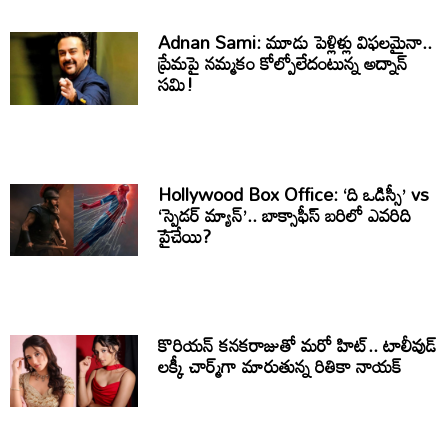
Adnan Sami: మూడు పెళ్లిళ్లు విఫలమైనా..
ప్రేమపై నమ్మకం కోల్పోలేదంటున్న అద్నాన్
సమి!
Hollywood Box Office: ‘ది ఒడిస్సీ’ vs
‘స్పైడర్ మ్యాన్’.. బాక్సాఫీస్ బరిలో ఎవరిది
పైచేయి?
కొరియన్ కనకరాజుతో మరో హిట్.. టాలీవుడ్
లక్కీ చార్మ్‌గా మారుతున్న రితికా నాయక్