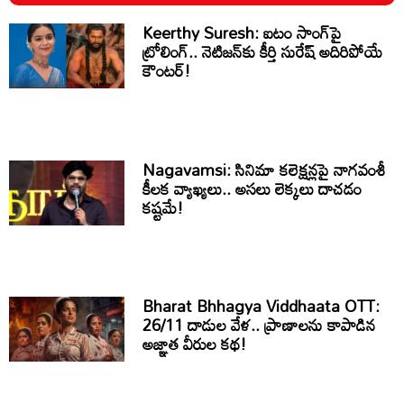
Keerthy Suresh: ఐటం సాంగ్‌పై
ట్రోలింగ్.. నెటిజన్‌కు కీర్తి సురేష్ అదిరిపోయే
కౌంటర్!
Nagavamsi: సినిమా కలెక్షన్లపై నాగవంశీ
కీలక వ్యాఖ్యలు.. అసలు లెక్కలు దాచడం
కష్టమే!
Bharat Bhhagya Viddhaata OTT:
26/11 దాడుల వేళ.. ప్రాణాలను కాపాడిన
అజ్ఞాత వీరుల కథ!