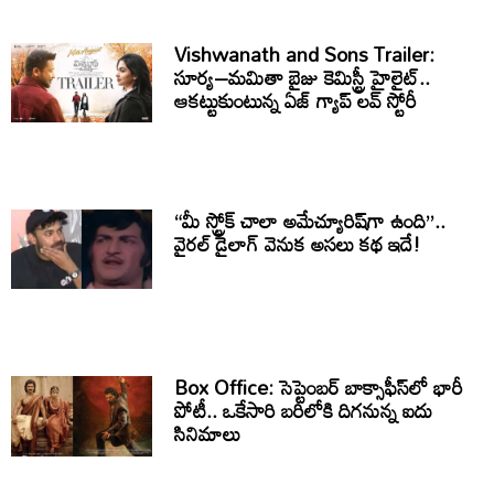
Vishwanath and Sons Trailer:
సూర్య–మమితా బైజు కెమిస్ట్రీ హైలైట్..
ఆకట్టుకుంటున్న ఏజ్ గ్యాప్ లవ్ స్టోరీ
“మీ స్ట్రోక్ చాలా అమేచ్యూరిష్‌గా ఉంది”..
వైరల్ డైలాగ్ వెనుక అసలు కథ ఇదే!
Box Office: సెప్టెంబర్ బాక్సాఫీస్‌లో భారీ
పోటీ.. ఒకేసారి బరిలోకి దిగనున్న ఐదు
సినిమాలు