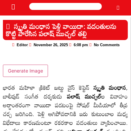
స్మృతి మంధాన పెళ్లి వాయిదా: వదంతులను
కొట్టి పారేసిన పలాష్ ముచ్చల్ తల్లి
Editor
November 26, 2025
6:08 pm
No Comments
Generate Image
భారత మహిళా క్రికెట్ జట్టు వైస్ కెప్టెన్
స్మృతి మంధాన
,
బాలీవుడ్ సంగీత దర్శకుడు
పలాష్ ముచ్చల్‌
ల వివాహం
అర్ధాంతరంగా వాయిదా పడటంపై సోషల్ మీడియాలో తీవ్ర
చర్చ జరిగింది. పెళ్లి ఆగిపోవడానికి ఇరు కుటుంబాల మధ్య
విభేదాలు కారణమంటూ రకరకాల వదంతులు వ్యాపించాయి.