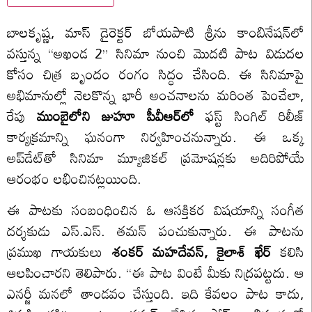
బాలకృష్ణ, మాస్ డైరెక్టర్ బోయపాటి శ్రీను కాంబినేషన్‌లో
వస్తున్న “అఖండ 2” సినిమా నుంచి మొదటి పాట విడుదల
కోసం చిత్ర బృందం రంగం సిద్ధం చేసింది. ఈ సినిమాపై
అభిమానుల్లో నెలకొన్న భారీ అంచనాలను మరింత పెంచేలా,
రేపు
ముంబైలోని జుహూ పీవీఆర్‌లో
ఫస్ట్ సింగిల్ రిలీజ్
కార్యక్రమాన్ని ఘనంగా నిర్వహించనున్నారు. ఈ ఒక్క
అప్‌డేట్‌తో సినిమా మ్యూజికల్ ప్రమోషన్లకు అదిరిపోయే
ఆరంభం లభించినట్లయింది.
ఈ పాటకు సంబంధించిన ఓ ఆసక్తికర విషయాన్ని సంగీత
దర్శకుడు ఎస్.ఎస్. తమన్ పంచుకున్నారు. ఈ పాటను
ప్రముఖ గాయకులు
శంకర్ మహదేవన్, కైలాశ్ ఖేర్
కలిసి
ఆలపించారని తెలిపారు. “ఈ పాట వింటే మీకు నిద్రపట్టదు. ఆ
ఎనర్జీ మనలో తాండవం చేస్తుంది. ఇది కేవలం పాట కాదు,