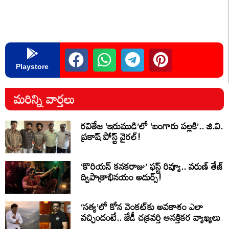
Playstore
మరిన్ని వార్తలు
రవితేజ ‘ఇరుముడి’లో ‘బంగారు పల్లకి’.. జి.వి.
ప్రకాష్ పోస్ట్ వైరల్!
‘కొరియన్ కనకరాజు’ ఫస్ట్ రివ్యూ.. వరుణ్ తేజ్
ద్విపాత్రాభినయం అదుర్స్!
‘సత్య’లో కోన వెంకట్‌కు అవకాశం ఎలా
వచ్చిందంటే.. జేడీ చక్రవర్తి ఆసక్తికర వ్యాఖ్యలు