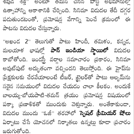
శివుడి శక్తి” అంటూ తమన్ చేసిన పోస్ట్ అభిమానుల్లో
ఉత్సాహాన్ని ఆకాశానికి చేర్చింది. సినిమా విడుదల తేదీ దగ్గర
పడుతుండటంతో, ప్రమోషన్ల వేగాన్ని పెంచే క్రమంలో ఈ
పాటను విడుదల చేస్తున్నారు.
“అఖండ 2” తెలుగుతో పాటు హిందీ, తమిళం, కన్నడ,
మలయాళ భాషల్లో
పాన్ ఇండియా స్థాయిలో
విడుదల
కాబోతోంది. ఇండస్ట్రీ వర్గాల సమాచారం ప్రకారం, సినిమా
అవుట్‌పుట్ అద్భుతంగా వచ్చిందని తెలుస్తోంది. ఈ హైప్‌ను
ప్రేక్షకులకు చేరవేయాలంటే టీజర్, ట్రైలర్‌తో పాటు ఆల్బమ్‌ను
సరైన సమయంలో విడుదల చేయడం చాలా కీలకం. అందుకే
బాలయ్య-బోయపాటి-తమన్ త్రయం ప్రమోషన్ల విషయంలో
పక్కా ప్రణాళికతో ముందుకు వెళ్తున్నారు. అంతేకాకుండా,
విడుదల ముందు “ఓజీ” తరహాలో
స్పెషల్ ప్రీమియర్ షోలు
ఏర్పాటు చేసే యోచనలో నిర్మాతలు ఉన్నట్లు కూడా ప్రచారం
జరుగుతోంది.