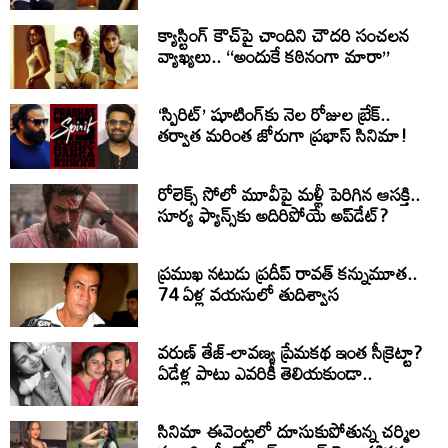
క్యాస్టింగ్ కౌచ్‌పై చాందిని చౌదరి సంచలన
వ్యాఖ్యలు.. ‘‘అందుకే కఠినంగా మారా’’
‘స్పిరిట్’ షూటింగ్‌కు నెల రోజుల బ్రేక్..
తర్వాత మరింత జోరుగా ప్రభాస్ సినిమా!
రోలెక్స్ సోలో మూవీపై మళ్లీ పెరిగిన ఆసక్తి..
సూర్య ఫ్యాన్స్‌కు అదిరిపోయే అప్‌డేట్?
ప్రముఖ నటుడు ప్రదీప్ రావత్ కన్నుమూత..
74 ఏళ్ల వయసులో తుదిశ్వాస
వరుణ్ తేజ్-లావణ్య ప్రేమకథ ఇంత సీక్రెట్టా?
ఏడేళ్ల పాటు ఎవరికీ తెలియకుండా..
సినిమా ఈవెంట్లలో దూసుకుపోతున్న చర్మిల