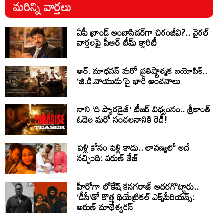
మరిన్ని వార్తలు
ఏపీ బ్రాండ్ అంబాసిడర్‌గా చిరంజీవి?.. వైరల్
వార్తలపై పీఆర్ టీమ్ క్లారిటీ
ఆర్. మాధవన్ మరో ప్రతిష్టాత్మక బయోపిక్..
‘జి.డి.నాయుడు’పై భారీ అంచనాలు
నాని ‘ది ప్యారడైజ్’ టీజర్ విధ్వంసం.. శ్రీకాంత్
ఓదెల మరో సంచలనానికి రెడీ!
పెళ్లి కోసం పెళ్లి కాదు.. లావణ్యలో అదే
నచ్చింది: వరుణ్ తేజ్
హీరోగా లోకేష్ కనగరాజ్ అదరగొట్టారు..
‘డీసీ’తో కొత్త థియేట్రికల్ ఎక్స్‌పీరియన్స్:
అరుణ్ మాథేశ్వరన్