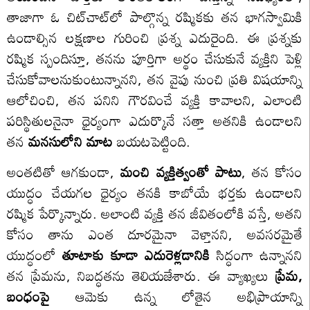
తాజాగా ఓ చిట్‌చాట్‌లో పాల్గొన్న రష్మికకు తన భాగస్వామికి
ఉండాల్సిన లక్షణాల గురించి ప్రశ్న ఎదురైంది. ఈ ప్రశ్నకు
రష్మిక స్పందిస్తూ, తనను పూర్తిగా అర్థం చేసుకునే వ్యక్తిని పెళ్లి
చేసుకోవాలనుకుంటున్నానని, తన వైపు నుంచి ప్రతి విషయాన్ని
ఆలోచించి, తన పనిని గౌరవించే వ్యక్తి కావాలని, ఎలాంటి
పరిస్థితులనైనా ధైర్యంగా ఎదుర్కొనే సత్తా అతనికి ఉండాలని
తన
మనసులోని మాట
బయటపెట్టింది.
అంతటితో ఆగకుండా,
మంచి వ్యక్తిత్వంతో పాటు
, తన కోసం
యుద్ధం చేయగల ధైర్యం తనకి కాబోయే భర్తకు ఉండాలని
రష్మిక పేర్కొన్నారు. అలాంటి వ్యక్తి తన జీవితంలోకి వస్తే, అతని
కోసం తాను ఎంత దూరమైనా వెళ్తానని, అవసరమైతే
యుద్ధంలో
తూటాకు కూడా ఎదురెళ్లడానికి
సిద్ధంగా ఉన్నానని
తన ప్రేమను, నిబద్ధతను తెలియజేశారు. ఈ వ్యాఖ్యలు
ప్రేమ,
బంధంపై
ఆమెకు ఉన్న లోతైన అభిప్రాయాన్ని