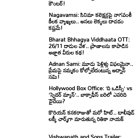
కౌంటర్!
Nagavamsi: సినిమా కలెక్షన్లపై నాగవంశీ
కీలక వ్యాఖ్యలు.. అసలు లెక్కలు దాచడం
కష్టమే!
Bharat Bhhagya Viddhaata OTT:
26/11 దాడుల వేళ.. ప్రాణాలను కాపాడిన
అజ్ఞాత వీరుల కథ!
Adnan Sami: మూడు పెళ్లిళ్లు విఫలమైనా..
ప్రేమపై నమ్మకం కోల్పోలేదంటున్న అద్నాన్
సమి!
Hollywood Box Office: ‘ది ఒడిస్సీ’ vs
‘స్పైడర్ మ్యాన్’.. బాక్సాఫీస్ బరిలో ఎవరిది
పైచేయి?
కొరియన్ కనకరాజుతో మరో హిట్.. టాలీవుడ్
లక్కీ చార్మ్‌గా మారుతున్న రితికా నాయక్
Vishwanath and Sons Trailer: