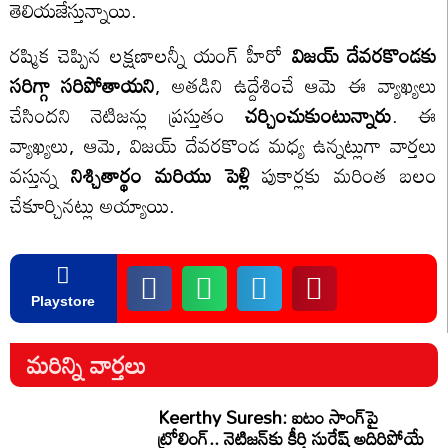
తెలియజేస్తున్నాయి.
రష్మిక చెప్పిన లక్షణాలన్నీ యంగ్ హీరో
విజయ్ దేవరకొండకు
సరిగ్గా సరిపోతాయని
, అతడిని ఉద్దేశించే ఆమె ఈ వ్యాఖ్యలు
చేసిందని నెటిజన్లు ప్రస్తుతం
చర్చించుకుంటున్నారు
. ఈ
వ్యాఖ్యలు, ఆమె, విజయ్ దేవరకొండ మధ్య ఉన్నట్లుగా వార్తలు
వస్తున్న
నిశ్చితార్థం మరియు పెళ్లి
పుకార్లకు మరింత బలం
చేకూర్చినట్లు అయ్యాయి.
Playstore
మరిన్ని వార్తలు
Keerthy Suresh: ఐటం సాంగ్‌పై
ట్రోలింగ్.. నెటిజన్‌కు కీర్తి సురేష్ అదిరిపోయే