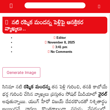
నటి రష్మిక మందన్న పెళ్లిపై ఆసక్తికర
వ్యాఖ్యలు..
Editor
November 8, 2025
3:41 pm
No Comments
Generate Image
సినిమా నటి
రష్మిక మందన్న
తన పెళ్లి గురించి, తనకి కాబోయే
భర్త గురించి చేసిన వ్యాఖ్యలు ప్రస్తుతం సోషల్ మీడియాలో
వైరల్
అవుతున్నాయి. యంగ్ హీరో విజయ్ దేవరకొండతో నిశ్చితార్థం
అయిందనే వార్తలు కొంతకాలంగా వస్తున్న నేపథ్యంలో,