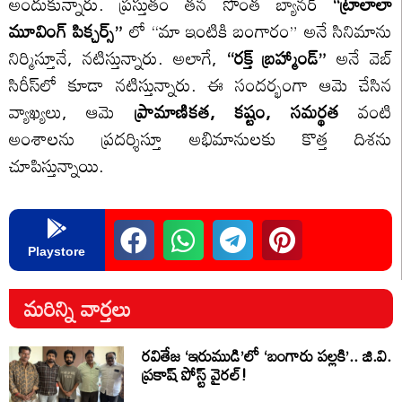
అందుకున్నారు. ప్రస్తుతం తన సొంత బ్యానర్
“ట్రాలాలా
మూవింగ్ పిక్చర్స్”
లో “మా ఇంటికి బంగారం” అనే సినిమాను
నిర్మిస్తూనే, నటిస్తున్నారు. అలాగే,
“రక్త్ బ్రహ్మాండ్”
అనే వెబ్
సిరీస్‌లో కూడా నటిస్తున్నారు. ఈ సందర్భంగా ఆమె చేసిన
వ్యాఖ్యలు, ఆమె
ప్రామాణికత, కష్టం, సమర్థత
వంటి
అంశాలను ప్రదర్శిస్తూ అభిమానులకు కొత్త దిశను
చూపిస్తున్నాయి.
Playstore
మరిన్ని వార్తలు
రవితేజ ‘ఇరుముడి’లో ‘బంగారు పల్లకి’.. జి.వి.
ప్రకాష్ పోస్ట్ వైరల్!