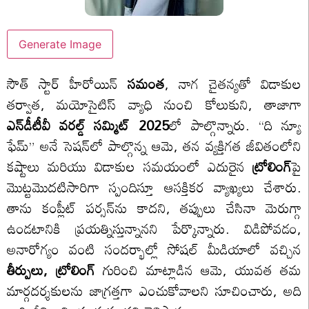
Generate Image
సౌత్ స్టార్ హీరోయిన్
సమంత
, నాగ చైతన్యతో విడాకుల
తర్వాత, మయోసైటిస్ వ్యాధి నుంచి కోలుకుని, తాజాగా
ఎన్‌డీటీవీ వరల్డ్ సమ్మిట్ 2025
లో పాల్గొన్నారు. “ది న్యూ
ఫేమ్” అనే సెషన్‌లో పాల్గొన్న ఆమె, తన వ్యక్తిగత జీవితంలోని
కష్టాలు మరియు విడాకుల సమయంలో ఎదురైన
ట్రోలింగ్‌
పై
మొట్టమొదటిసారిగా స్పందిస్తూ ఆసక్తికర వ్యాఖ్యలు చేశారు.
తాను కంప్లీట్ పర్సన్‌ను కాదని, తప్పులు చేసినా మెరుగ్గా
ఉండటానికి ప్రయత్నిస్తున్నానని పేర్కొన్నారు. విడిపోవడం,
అనారోగ్యం వంటి సందర్భాల్లో సోషల్ మీడియాలో వచ్చిన
తీర్పులు, ట్రోలింగ్
గురించి మాట్లాడిన ఆమె, యువత తమ
మార్గదర్శకులను జాగ్రత్తగా ఎంచుకోవాలని సూచించారు, అది