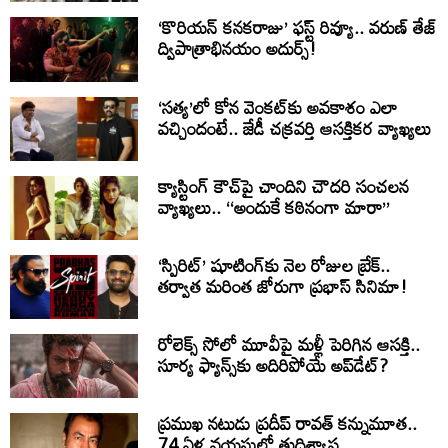
‘కొరియన్ కనకరాజు’ ఫస్ట్ రివ్యూ.. వరుణ్ తేజ్
ద్విపాత్రాభినయం అదుర్స్!
‘సత్య’లో కోన వెంకట్‌కు అవకాశం ఎలా
వచ్చిందంటే.. జేడీ చక్రవర్తి ఆసక్తికర వ్యాఖ్యలు
క్యాస్టింగ్ కౌచ్‌పై చాందిని చౌదరి సంచలన
వ్యాఖ్యలు.. ‘‘అందుకే కఠినంగా మారా’’
‘స్పిరిట్’ షూటింగ్‌కు నెల రోజుల బ్రేక్..
తర్వాత మరింత జోరుగా ప్రభాస్ సినిమా!
రోలెక్స్ సోలో మూవీపై మళ్లీ పెరిగిన ఆసక్తి..
సూర్య ఫ్యాన్స్‌కు అదిరిపోయే అప్‌డేట్?
ప్రముఖ నటుడు ప్రదీప్ రావత్ కన్నుమూత..
74 ఏళ్ల వయసులో తుదిశ్వాస