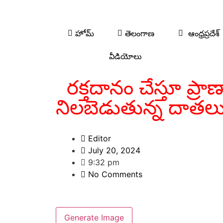
హోమ్
తెలంగాణ
ఆంధ్రప్రదేశ్
వీడియోలు
రక్తదానం చేస్తూ ప్రా
నిలబెడుతున్న దాతల
Editor
July 20, 2024
9:32 pm
No Comments
Generate Image