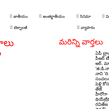
జాతీయం
అంతర్జాతీయం
సినిమా
వి
టెక్నాలజీ
వ్యాపారం
ణాలు
మరిన్ని వార్తలు
ు
ఏపీ బ్రా
పీఆర్ టీ
ఆర్. మా
‘జి.డి
నాని ‘ది
సంచలనాన
పెళ్లి క
తేజ్
హీరోగా 
థియేట్రి
రవితేజ ‘