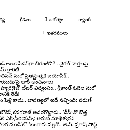
ద్య
క్రీడలు
ఆరోగ్యం
గ్యాలరీ
ఇతరములు
ండ్ అంబాసిడర్‌గా చిరంజీవి?.. వైరల్ వార్తలపై
మ్ క్లారిటీ
ధవన్ మరో ప్రతిష్టాత్మక బయోపిక్..
.నాయుడు’పై భారీ అంచనాలు
 ప్యారడైజ్’ టీజర్ విధ్వంసం.. శ్రీకాంత్ ఓదెల మరో
ికి రెడీ!
ోసం పెళ్లి కాదు.. లావణ్యలో అదే నచ్చింది: వరుణ్
లోకేష్ కనగరాజ్ అదరగొట్టారు.. ‘డీసీ’తో కొత్త
కల్ ఎక్స్‌పీరియన్స్: అరుణ్ మాథేశ్వరన్
ఇరుముడి’లో ‘బంగారు పల్లకి’.. జి.వి. ప్రకాష్ పోస్ట్