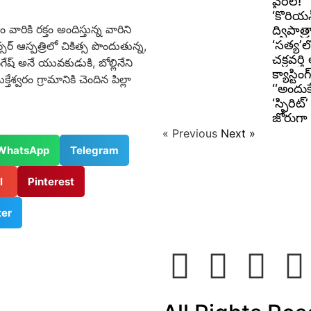
వైరల్!
‘కొరియన
రికి ర‌క్తం అందిస్తున్న వారిని
ద్విపాత
‘సత్య’ల
ర్ ఆస్పత్రిలో చికిత్స పొందుతున్న‌,
చక్రవర్త
నగేష్ అనే యువకుడుకి, బోల్లినేని
క్యాస్టి
శ్వరం గ్రామానికి చెందిన పిల్లా
‘‘అందుక
‘స్పిరిట
జోరుగా 
« Previous
Next »
WhatsApp
Telegram
il
Pinterest
ter