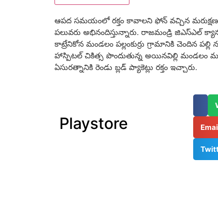
ఆప‌ద స‌మ‌యంలో రక్తం కావాలని ఫోన్ వచ్చిన మరుక్షణం వా
ప‌లువ‌రు అభినందిస్తున్నారు. రాజమండ్రి జిఎస్ఎల్ క్యాన్స
కాట్రేనికోన మండలం పల్లంకుర్రు గ్రామానికి చెందిన పల్లి 
హాస్పిటల్ చికిత్స పొందుతున్న అయినవిల్లి మండలం ముక్తే
ఏసురత్నానికి రెండు బ్లడ్ ప్యాకెట్లు రక్తం ఇచ్చారు.
Playstore
Ema
Twit