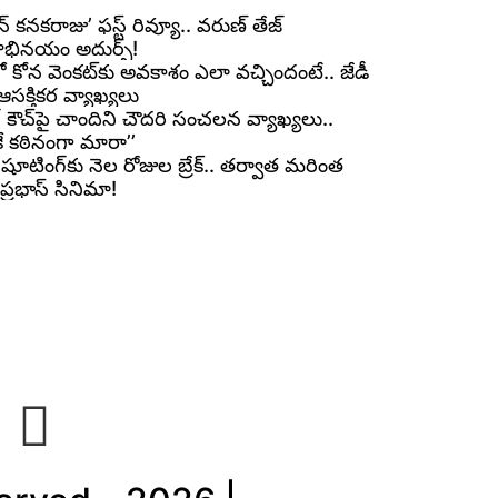
్ కనకరాజు’ ఫస్ట్ రివ్యూ.. వరుణ్ తేజ్
్రాభినయం అదుర్స్!
ో కోన వెంకట్‌కు అవకాశం ఎలా వచ్చిందంటే.. జేడీ
ి ఆసక్తికర వ్యాఖ్యలు
ంగ్ కౌచ్‌పై చాందిని చౌదరి సంచలన వ్యాఖ్యలు..
ే కఠినంగా మారా’’
్’ షూటింగ్‌కు నెల రోజుల బ్రేక్.. తర్వాత మరింత
ప్రభాస్ సినిమా!