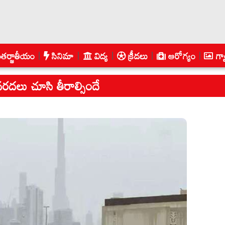
తర్జాతీయం
సినిమా
విద్య
క్రీడలు
ఆరోగ్యం
గ్య
.వరదలు చూసి తీరాల్సిందే