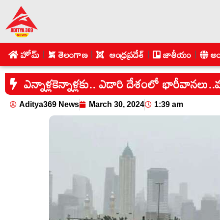
హోమ్
తెలంగాణ
ఆంధ్రప్రదేశ్
జాతీయం
అం
ఎన్నాళ్లకెన్నాళ్లకు.. ఎడారి దేశంలో భారీవానలు.
Aditya369 News
March 30, 2024
1:39 am