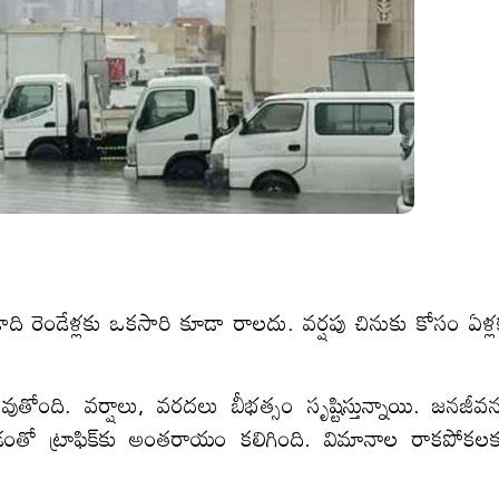
 రెండేళ్లకు ఒకసారి కూడా రాలదు. వర్షపు చినుకు కోసం ఏళ్ల
తోంది. వర్షాలు, వరదలు బీభత్సం సృష్టిస్తున్నాయి. జనజీవ
ేరడంతో ట్రాఫిక్‌కు అంతరాయం కలిగింది. విమానాల రాకపోకల