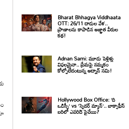
Bharat Bhhagya Viddhaata
OTT: 26/11 దాడుల వేళ..
ప్రాణాలను కాపాడిన అజ్ఞాత వీరుల
కథ!
Adnan Sami: మూడు పెళ్లిళ్లు
విఫలమైనా.. ప్రేమపై నమ్మకం
కోల్పోలేదంటున్న అద్నాన్ సమి!
కు
Hollywood Box Office: ‘ది
నం
ఒడిస్సీ’ vs ‘స్పైడర్ మ్యాన్’.. బాక్సాఫీస్
బరిలో ఎవరిది పైచేయి?
కూ