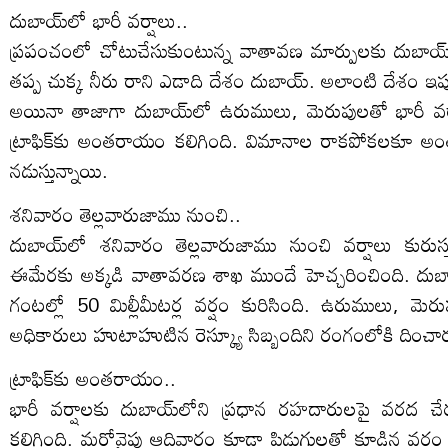
దుబాయ్‌లో భారీ వర్షాలు..
ప్రపంచంలో చోటుచేసుకుంటున్న వాతావణ మార్పులకు దుబాయ్‌ 
తప్ప చుక్క నీరు రాని ఎడాది దేశం దుబాయ్‌. అలాంటి దేశం ఇ
అయినా తాజాగా దుబాయ్‌లో ఉరుములు, మెరుపులతో భారీ వర్షాలు
ట్రాఫిక్‌కు అంతరాయం కలిగింది. విమానాల రాకపోకలకూ అంతరా
నడుస్తున్నాయి.
శనివారం తెల్లవారుజాము నుంచి..
దుబాయ్‌లో శనివారం తెల్లవారుజాము నుంచి వర్షాలు కురుస్
ఈమేరకు అక్కడి వాతావరణ శాఖ ముందే హెచ్చరించింది. దుబాయ
గంటల్లో 50 మిల్లీమీటర్ల వర్షం కురిసింది. ఉరుములు, మెరుపు
అధికారులు హుటాహుటిన రెస్క్యూ సిబ్బందిని రంగంలోకి దించారు.
ట్రాఫిక్‌కు అంతరాయం..
భారీ వర్షాలకు దుబాయ్‌లోని ప్రధాన రహదారులపై వరద చేర
కలిగింది. మరోవైపు ఆదివారం కూడా పిడుగులతో కూడిన వర్ష