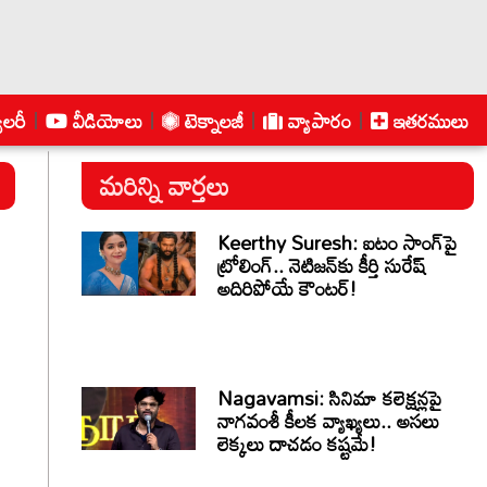
ాలరీ
వీడియోలు
టెక్నాలజీ
వ్యాపారం
ఇతరములు
మరిన్ని వార్తలు
Keerthy Suresh: ఐటం సాంగ్‌పై
ట్రోలింగ్.. నెటిజన్‌కు కీర్తి సురేష్
అదిరిపోయే కౌంటర్!
Nagavamsi: సినిమా కలెక్షన్లపై
నాగవంశీ కీలక వ్యాఖ్యలు.. అసలు
లెక్కలు దాచడం కష్టమే!