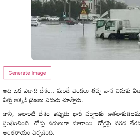
Generate Image
అది ఒక ఎడాది దేశం.. మండే ఎండలు తప్ప వాన చినుకు ఏడాది
ఏళ్లు అక్కడి ప్రజలు ఎదురు చూస్తారు.
కానీ, అలాంటి దేశం ఇప్పుడు భారీ వర్షాలకు అతలాకుతలమవు
స్తంభించింది. రోడ్లు నదులుగా మారాయి. రోడ్లపై వరద చ
అంతరాయం ఏర్పడింది.