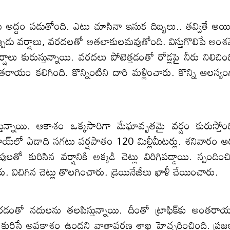
అద్దం పడుతోంది. ఎటు చూసినా ఇసుక దిబ్బలు.. తవ్వితే ఆయిల
ప్పుడు వర్షాలు, వరదలతో అతలాకులమవుతోంది. విస్తుగొలిపే అంశ
 కురుస్తున్నాయి. వరదలు పోటెత్తడంతో రోడ్లపై నీరు నిలిచింద
యం కలిగింది. కొన్నింటిని దారి మళ్లించారు. కొన్ని ఆలస్యం
తున్నాయి. ఆకాశం ఒక్కసారిగా మేఘావృతమై వర్షం కురుస్తోంద
్‌లో ఏడాది సగటు వర్షపాతం 120 మిల్లీమీటర్లు. శనివారం ఆ
లతో కురిసిన వర్షానికి అక్కడి చెట్లు విరిగిపడ్డాయి. స్పందించ
 విచిగిన చెట్లు తొలగించారు. డ్రెయినేజీలు ఖాళీ చేయించారు.
డంతో నదులను తలపిస్తున్నాయి. దీంతో ట్రాఫిక్‌కు అంతరా
ం కురిసే అవకాశం ఉందని వాతావరణ శాఖ హెచ్చరించింది. ప్రజ