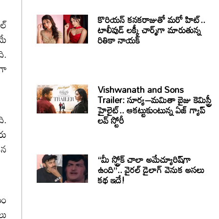
కొరియన్ కనకరాజుతో మరో హిట్..
్‌
టాలీవుడ్ లక్కీ చార్మ్‌గా మారుతున్న
మే
రితికా నాయక్
ి.
గా
Vishwanath and Sons
Trailer: సూర్య–మమితా బైజు కెమిస్ట్రీ
హైలైట్.. ఆకట్టుకుంటున్న ఏజ్ గ్యాప్
ి.
లవ్ స్టోరీ
రు
ిన
“మీ స్ట్రోక్ చాలా అమేచ్యూరిష్‌గా
ఉంది”.. వైరల్ డైలాగ్ వెనుక అసలు
కథ ఇదే!
యం
లు